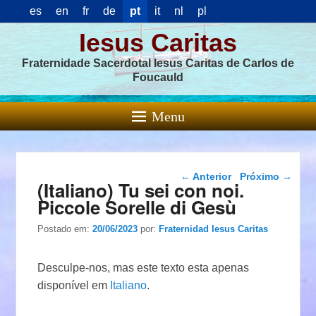
es
en
fr
de
pt
it
nl
pl
Iesus Caritas
Fraternidade Sacerdotal Iesus Caritas de Carlos de
Foucauld
Menu
Navegação das
←
Anterior
Próximo
→
(Italiano) Tu sei con noi.
postagens
Piccole Sorelle di Gesù
Postado em:
20/06/2023
por:
Fraternidad Iesus Caritas
Desculpe-nos, mas este texto esta apenas
disponível em
Italiano
.