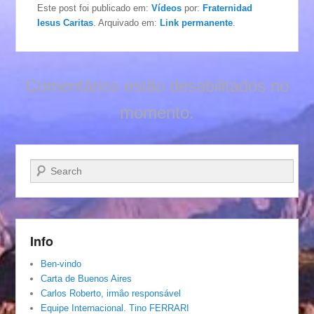
Este post foi publicado em:
Vídeos
por:
Fraternidad
Iesus Caritas
. Arquivado em:
Link permanente
.
Comentários estão desabilitados no
momento.
Pesquisar…
Info
Ben-vindo
Carta de Buenos Aires
Carlos Roberto, irmâo responsável
Equipe Internacional. Tino FERRARI