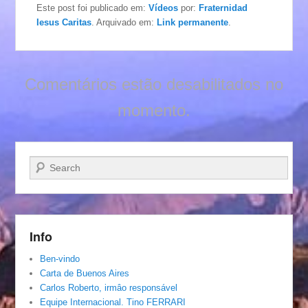
Este post foi publicado em:
Vídeos
por:
Fraternidad
Iesus Caritas
. Arquivado em:
Link permanente
.
Comentários estão desabilitados no
momento.
Pesquisar…
Info
Ben-vindo
Carta de Buenos Aires
Carlos Roberto, irmâo responsável
Equipe Internacional. Tino FERRARI