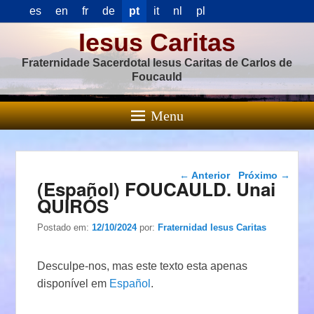
es
en
fr
de
pt
it
nl
pl
Iesus Caritas
Fraternidade Sacerdotal Iesus Caritas de Carlos de
Foucauld
Menu
Navegação das
←
Anterior
Próximo
→
(Español) FOUCAULD. Unai
postagens
QUIRÓS
Postado em:
12/10/2024
por:
Fraternidad Iesus Caritas
Desculpe-nos, mas este texto esta apenas
disponível em
Español
.