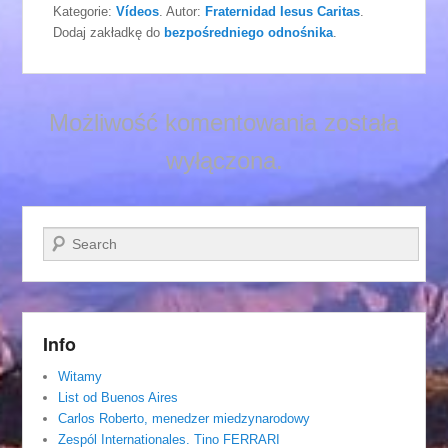
Kategorie:
Vídeos
. Autor:
Fraternidad Iesus Caritas
.
Dodaj zakładkę do
bezpośredniego odnośnika
.
Możliwość komentowania została
wyłączona.
Szukaj
Info
Witamy
List od Buenos Aires
Carlos Roberto, menedzer miedzynarodowy
Zespól Internationales. Tino FERRARI