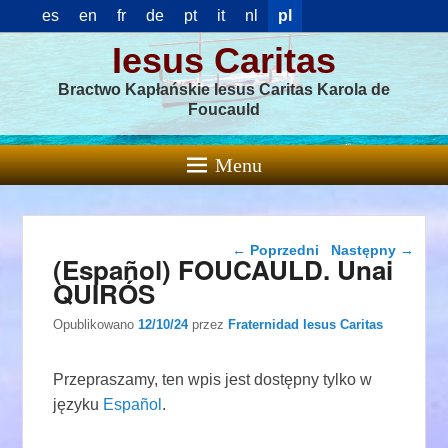
es
en
fr
de
pt
it
nl
pl
Iesus Caritas
Bractwo Kapłańskie Iesus Caritas Karola de
Foucauld
Menu
Nawigacja wpisu
←
Poprzedni
Następny
→
(Español) FOUCAULD. Unai
QUIRÓS
Opublikowano
12/10/24
przez
Fraternidad Iesus Caritas
Przepraszamy, ten wpis jest dostępny tylko w
języku
Español
.