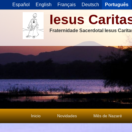
Español
English
Français
Deutsch
Português
Iesus Carita
Fraternidade Sacerdotal Iesus Carit
Menu
Inicio
Novidades
Mês de Nazaré
principal