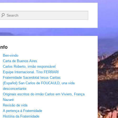
Pesquisar…
Info
Ben-vindo
Carta de Buenos Aires
Carlos Roberto, irmâo responsável
Equipe Internacional. Tino FERRARI
Fraternidade Sacerdotal Iesus Caritas
(Español) San Carlos de FOUCAULD, una vida
desconcertante
Originais escritos do irmão Carlos em Viviers, França
Nazaré
Revisão de vida
A pertença á Fraternidade
História da Fraternidade