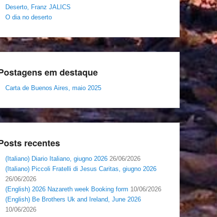
Deserto, Franz JALICS
O dia no deserto
Postagens em destaque
Carta de Buenos Aires, maio 2025
Posts recentes
(Italiano) Diario Italiano, giugno 2026
26/06/2026
(Italiano) Piccoli Fratelli di Jesus Caritas, giugno 2026
26/06/2026
(English) 2026 Nazareth week Booking form
10/06/2026
(English) Be Brothers Uk and Ireland, June 2026
10/06/2026