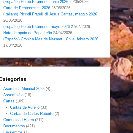
(Español) Horeb Ekumene, junio 2026
29/05/2026
Carta de Pentecostes 2026
23/05/2026
(Italiano) Piccoli Fratelli di Jesus Caritas, maggio 2026
20/05/2026
(Español) Horeb Ekumene, mayo 2026
27/04/2026
Nota de apoio ao Papa Leão
24/04/2026
(Español) Crónica Mes de Nazaret , Chile, febrero 2026
17/04/2026
Categorias
Asamblea Mundial 2025
(4)
Assembléia
(18)
Cartas
(109)
Cartas de Aurelio
(33)
Cartas de Carlos Roberto
(2)
Comunidad Horeb
(211)
Documentos
(421)
Encuentros
(7)