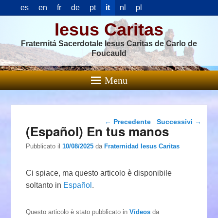
es
en
fr
de
pt
it
nl
pl
Iesus Caritas
Fraternitá Sacerdotale Iesus Caritas de Carlo de
Foucauld
Menu
Navigazione articolo
←
Precedente
Successivi
→
(Español) En tus manos
Pubblicato il
10/08/2025
da
Fraternidad Iesus Caritas
Ci spiace, ma questo articolo è disponibile
soltanto in
Español
.
Questo articolo è stato pubblicato in
Vídeos
da