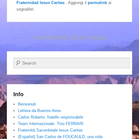
Fraternidad Iesus Caritas
. Aggiungi il
permalink
ai
segnalibri.
I commenti sono chiusi.
Cerca
Info
Benvenuti
Lettera da Buenos Aires
Carlos Roberto, fratello responsabile
Team Internazionale. Tino FERRARI
Fraternità Sacerdotale Iesus Caritas
(Español) San Carlos de FOUCAULD, una vida