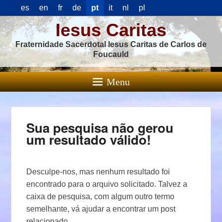
es
en
fr
de
pt
it
nl
pl
Iesus Caritas
Fraternidade Sacerdotal Iesus Caritas de Carlos de
Foucauld
Menu
Sua pesquisa não gerou
um resultado válido!
Desculpe-nos, mas nenhum resultado foi
encontrado para o arquivo solicitado. Talvez a
caixa de pesquisa, com algum outro termo
semelhante, vá ajudar a encontrar um post
relacionado.