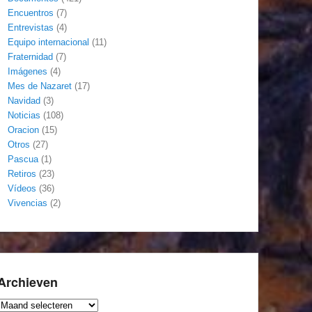
Encuentros
(7)
Entrevistas
(4)
Equipo internacional
(11)
Fraternidad
(7)
Imágenes
(4)
Mes de Nazaret
(17)
Navidad
(3)
Noticias
(108)
Oracion
(15)
Otros
(27)
Pascua
(1)
Retiros
(23)
Vídeos
(36)
Vivencias
(2)
Archieven
Archieven