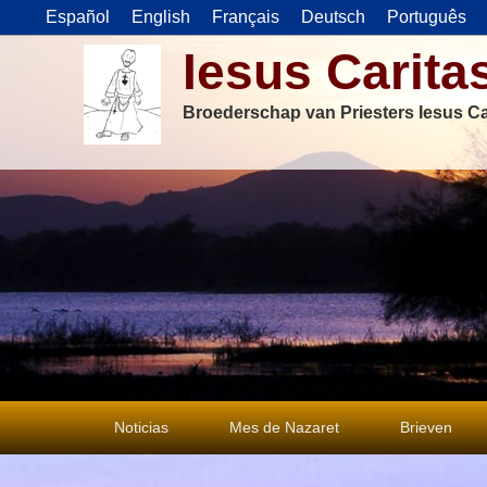
Español
English
Français
Deutsch
Português
Iesus Carita
Broederschap van Priesters Iesus Ca
Primair
Noticias
Mes de Nazaret
Brieven
menu