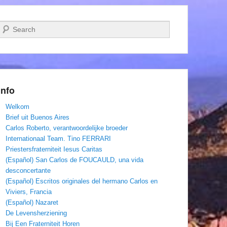
Zoeken
Info
Welkom
Brief uit Buenos Aires
Carlos Roberto, verantwoordelijke broeder
Internationaal Team. Tino FERRARI
Priestersfraterniteit Iesus Caritas
(Español) San Carlos de FOUCAULD, una vida
desconcertante
(Español) Escritos originales del hermano Carlos en
Viviers, Francia
(Español) Nazaret
De Levensherziening
Bij Een Fraterniteit Horen