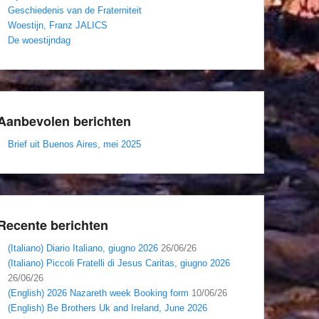
Geschiedenis van de Fraterniteit
Woestijn, Franz JALICS
De woestijndag
Aanbevolen berichten
Brief uit Buenos Aires, mei 2025
Recente berichten
(Italiano) Diario Italiano, giugno 2026
26/06/26
(Italiano) Piccoli Fratelli di Jesus Caritas, giugno 2026
26/06/26
(English) 2026 Nazareth week Booking form
10/06/26
(English) Be Brothers Uk and Ireland, June 2026