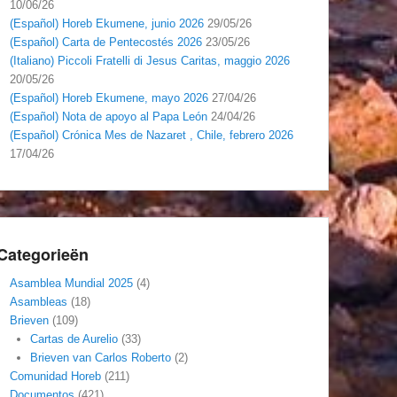
10/06/26
(Español) Horeb Ekumene, junio 2026
29/05/26
(Español) Carta de Pentecostés 2026
23/05/26
(Italiano) Piccoli Fratelli di Jesus Caritas, maggio 2026
20/05/26
(Español) Horeb Ekumene, mayo 2026
27/04/26
(Español) Nota de apoyo al Papa León
24/04/26
(Español) Crónica Mes de Nazaret , Chile, febrero 2026
17/04/26
Categorieën
Asamblea Mundial 2025
(4)
Asambleas
(18)
Brieven
(109)
Cartas de Aurelio
(33)
Brieven van Carlos Roberto
(2)
Comunidad Horeb
(211)
Documentos
(421)