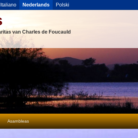
Italiano
Nederlands
Polski
s
ritas van Charles de Foucauld
Asambleas