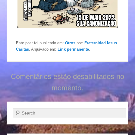
Este post foi publicado em:
Otros
por:
Fraternidad Iesus
Caritas
. Arquivado em:
Link permanente
.
Comentários estão desabilitados no
momento.
Pesquisar…