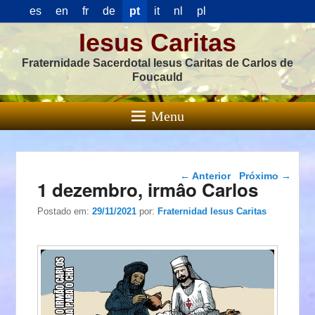
es
en
fr
de
pt
it
nl
pl
Iesus Caritas
Fraternidade Sacerdotal Iesus Caritas de Carlos de
Foucauld
Menu
Navegação das
←
Anterior
Próximo
→
1 dezembro, irmâo Carlos
postagens
Postado em:
29/11/2021
por:
Fraternidad Iesus Caritas