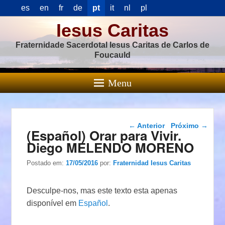
es
en
fr
de
pt
it
nl
pl
Iesus Caritas
Fraternidade Sacerdotal Iesus Caritas de Carlos de
Foucauld
Menu
Navegação das
←
Anterior
Próximo
→
(Español) Orar para Vivir.
postagens
Diego MELENDO MORENO
Postado em:
17/05/2016
por:
Fraternidad Iesus Caritas
Desculpe-nos, mas este texto esta apenas
disponível em
Español
.