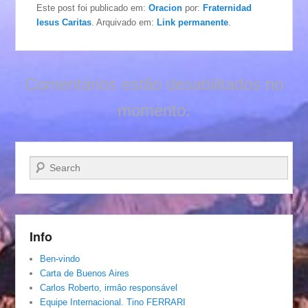
Este post foi publicado em:
Oracion
por:
Fraternidad
Iesus Caritas
. Arquivado em:
Link permanente
.
Comentários estão desabilitados no
momento.
Pesquisar…
Info
Ben-vindo
Carta de Buenos Aires
Carlos Roberto, irmâo responsável
Equipe Internacional. Tino FERRARI