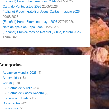
(Español) Horeb Ekumene, junio 2026
29/05/2026
Carta de Pentecostes 2026
23/05/2026
(Italiano) Piccoli Fratelli di Jesus Caritas, maggio 2026
20/05/2026
(Español) Horeb Ekumene, mayo 2026
27/04/2026
Nota de apoio ao Papa Leão
24/04/2026
(Español) Crónica Mes de Nazaret , Chile, febrero 2026
17/04/2026
Categorias
Asamblea Mundial 2025
(4)
Assembléia
(18)
Cartas
(109)
Cartas de Aurelio
(33)
Cartas de Carlos Roberto
(2)
Comunidad Horeb
(211)
Documentos
(421)
Encuentros
(7)