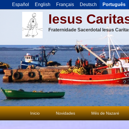
Español
English
Français
Deutsch
Português
Iesus Carita
Fraternidade Sacerdotal Iesus Carit
Menu
Inicio
Novidades
Mês de Nazaré
principal