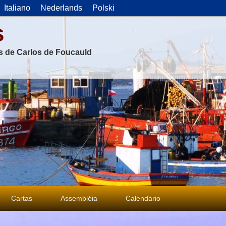
Italiano
Nederlands
Polski
s
as de Carlos de Foucauld
Cartas
Assembléia
Calendário