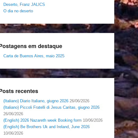
Deserto, Franz JALICS
O dia no deserto
Postagens em destaque
Carta de Buenos Aires, maio 2025
Posts recentes
(Italiano) Diario Italiano, giugno 2026
26/06/2026
(Italiano) Piccoli Fratelli di Jesus Caritas, giugno 2026
26/06/2026
(English) 2026 Nazareth week Booking form
10/06/2026
(English) Be Brothers Uk and Ireland, June 2026
10/06/2026