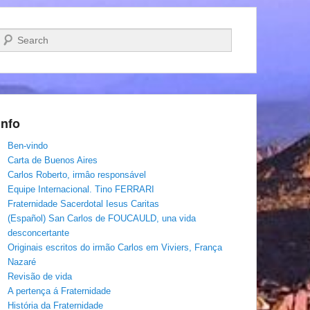
Pesquisar…
Info
Ben-vindo
Carta de Buenos Aires
Carlos Roberto, irmâo responsável
Equipe Internacional. Tino FERRARI
Fraternidade Sacerdotal Iesus Caritas
(Español) San Carlos de FOUCAULD, una vida
desconcertante
Originais escritos do irmão Carlos em Viviers, França
Nazaré
Revisão de vida
A pertença á Fraternidade
História da Fraternidade