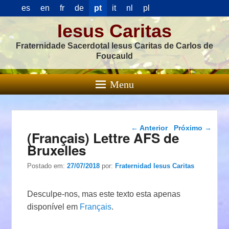
es
en
fr
de
pt
it
nl
pl
Iesus Caritas
Fraternidade Sacerdotal Iesus Caritas de Carlos de
Foucauld
Menu
Navegação das
←
Anterior
Próximo
→
(Français) Lettre AFS de
postagens
Bruxelles
Postado em:
27/07/2018
por:
Fraternidad Iesus Caritas
Desculpe-nos, mas este texto esta apenas
disponível em
Français
.