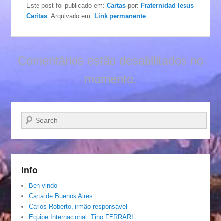
Este post foi publicado em:
Cartas
por:
Fraternidad Iesus
Caritas
. Arquivado em:
Link permanente
.
Comentários estão desabilitados no
momento.
Pesquisar…
Info
Ben-vindo
Carta de Buenos Aires
Carlos Roberto, irmâo responsável
Equipe Internacional. Tino FERRARI