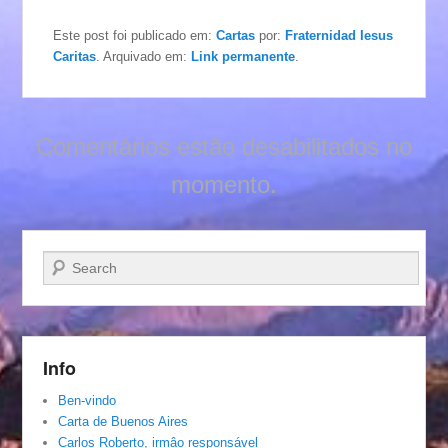
Este post foi publicado em:
Cartas
por:
Fraternidad Iesus
Caritas
. Arquivado em:
Link permanente
.
Comentários estão desabilitados no
momento.
Pesquisar…
Info
Ben-vindo
Carta de Buenos Aires
Carlos Roberto, irmâo responsável