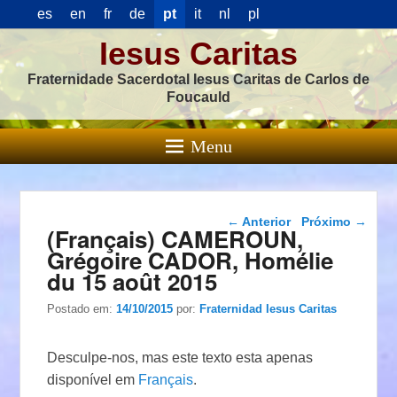
es
en
fr
de
pt
it
nl
pl
Iesus Caritas
Fraternidade Sacerdotal Iesus Caritas de Carlos de
Foucauld
Menu
Navegação das
←
Anterior
Próximo
→
(Français) CAMEROUN,
postagens
Grégoire CADOR, Homélie
du 15 août 2015
Postado em:
14/10/2015
por:
Fraternidad Iesus Caritas
Desculpe-nos, mas este texto esta apenas
disponível em
Français
.