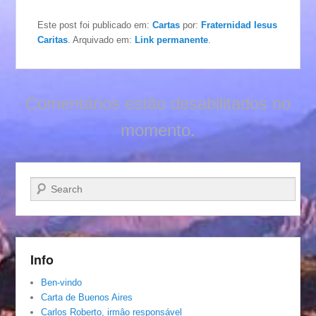
Este post foi publicado em:
Cartas
por:
Fraternidad Iesus
Caritas
. Arquivado em:
Link permanente
.
Comentários estão desabilitados no
momento.
Pesquisar…
Info
Ben-vindo
Carta de Buenos Aires
Carlos Roberto, irmâo responsável