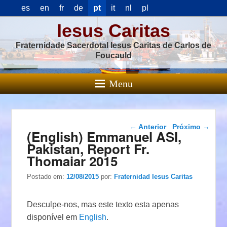
es
en
fr
de
pt
it
nl
pl
Iesus Caritas
Fraternidade Sacerdotal Iesus Caritas de Carlos de
Foucauld
Menu
Navegação das
←
Anterior
Próximo
→
(English) Emmanuel ASI,
postagens
Pakistan, Report Fr.
Thomaiar 2015
Postado em:
12/08/2015
por:
Fraternidad Iesus Caritas
Desculpe-nos, mas este texto esta apenas
disponível em
English
.