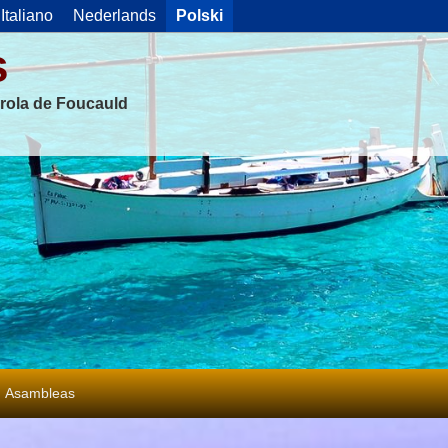
Italiano
Nederlands
Polski
s
rola de Foucauld
Asambleas