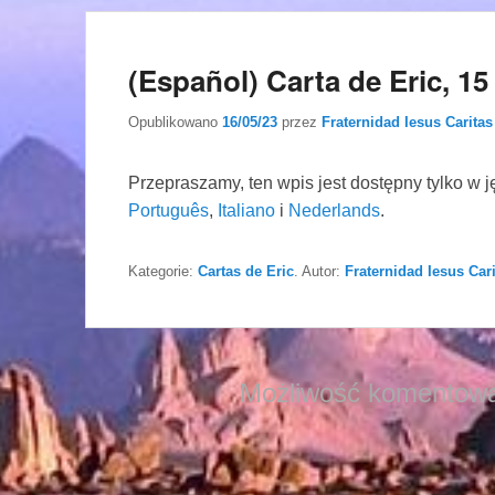
(Español) Carta de Eric, 1
Opublikowano
16/05/23
przez
Fraternidad Iesus Caritas
Przepraszamy, ten wpis jest dostępny tylko w 
Português
,
Italiano
i
Nederlands
.
Kategorie:
Cartas de Eric
. Autor:
Fraternidad Iesus Car
Możliwość komentowa