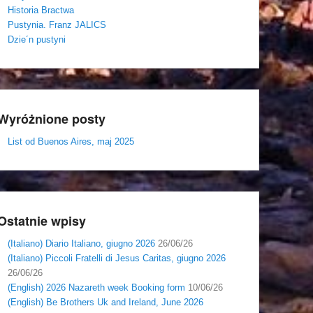
Historia Bractwa
Pustynia. Franz JALICS
Dzie´n pustyni
Wyróżnione posty
List od Buenos Aires, maj 2025
Ostatnie wpisy
(Italiano) Diario Italiano, giugno 2026
26/06/26
(Italiano) Piccoli Fratelli di Jesus Caritas, giugno 2026
26/06/26
(English) 2026 Nazareth week Booking form
10/06/26
(English) Be Brothers Uk and Ireland, June 2026