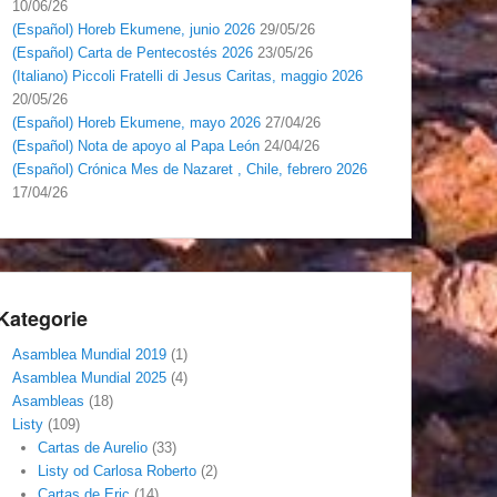
10/06/26
(Español) Horeb Ekumene, junio 2026
29/05/26
(Español) Carta de Pentecostés 2026
23/05/26
(Italiano) Piccoli Fratelli di Jesus Caritas, maggio 2026
20/05/26
(Español) Horeb Ekumene, mayo 2026
27/04/26
(Español) Nota de apoyo al Papa León
24/04/26
(Español) Crónica Mes de Nazaret , Chile, febrero 2026
17/04/26
Kategorie
Asamblea Mundial 2019
(1)
Asamblea Mundial 2025
(4)
Asambleas
(18)
Listy
(109)
Cartas de Aurelio
(33)
Listy od Carlosa Roberto
(2)
Cartas de Eric
(14)