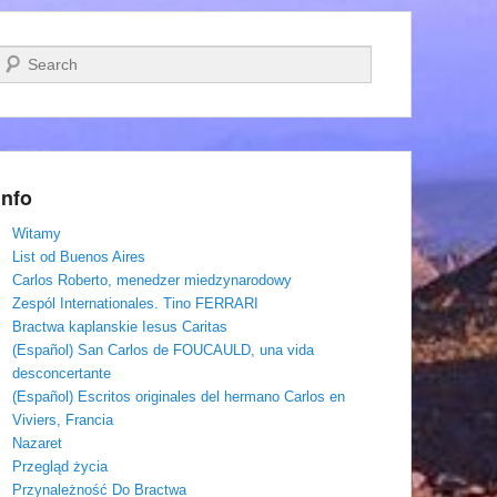
Szukaj
Info
Witamy
List od Buenos Aires
Carlos Roberto, menedzer miedzynarodowy
Zespól Internationales. Tino FERRARI
Bractwa kaplanskie Iesus Caritas
(Español) San Carlos de FOUCAULD, una vida
desconcertante
(Español) Escritos originales del hermano Carlos en
Viviers, Francia
Nazaret
Przegląd życia
Przynależność Do Bractwa