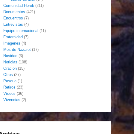
Comunidad Horeb
(211)
Documentos
(421)
Encuentros
(7)
Entrevistas
(4)
Equipo internacional
(11)
Fraternidad
(7)
Imágenes
(4)
Mes de Nazaret
(17)
Navidad
(3)
Noticias
(108)
Oracion
(15)
Otros
(27)
Pascua
(1)
Retiros
(23)
Vídeos
(36)
Vivencias
(2)
Archiwa