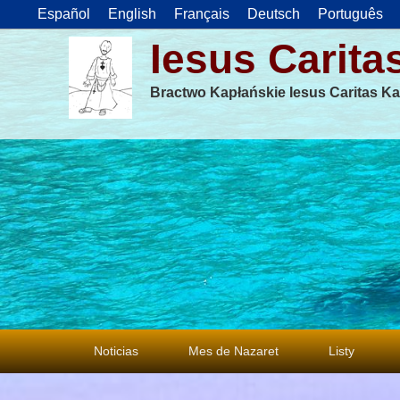
Español
English
Français
Deutsch
Português
Iesus Carita
Bractwo Kapłańskie Iesus Caritas Ka
Menu
Noticias
Mes de Nazaret
Listy
główne