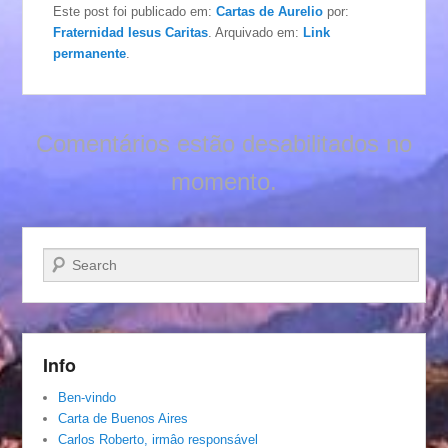
Este post foi publicado em:
Cartas de Aurelio
por:
Fraternidad Iesus Caritas
. Arquivado em:
Link
permanente
.
Comentários estão desabilitados no
momento.
Pesquisar…
Info
Ben-vindo
Carta de Buenos Aires
Carlos Roberto, irmâo responsável