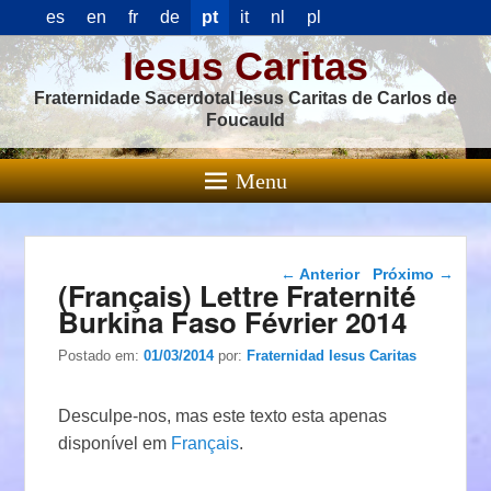
es
en
fr
de
pt
it
nl
pl
Iesus Caritas
Fraternidade Sacerdotal Iesus Caritas de Carlos de
Foucauld
Menu
Navegação das
←
Anterior
Próximo
→
(Français) Lettre Fraternité
postagens
Burkina Faso Février 2014
Postado em:
01/03/2014
por:
Fraternidad Iesus Caritas
Desculpe-nos, mas este texto esta apenas
disponível em
Français
.