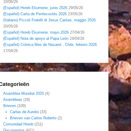
10/06/26
(Español) Horeb Ekumene, junio 2026
29/05/26
(Español) Carta de Pentecostés 2026
23/05/26
(Italiano) Piccoli Fratelli di Jesus Caritas, maggio 2026
20/05/26
(Español) Horeb Ekumene, mayo 2026
27/04/26
(Español) Nota de apoyo al Papa León
24/04/26
(Español) Crónica Mes de Nazaret , Chile, febrero 2026
17/04/26
Categorieën
Asamblea Mundial 2025
(4)
Asambleas
(18)
Brieven
(109)
Cartas de Aurelio
(33)
Brieven van Carlos Roberto
(2)
Comunidad Horeb
(211)
Documentos
(421)