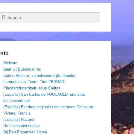
Zoeken
Info
Welkom
Brief uit Buenos Aires
Carlos Roberto, verantwoordelijke broeder
Internationaal Team. Tino FERRARI
Priestersfraterniteit Iesus Caritas
(Español) San Carlos de FOUCAULD, una vida
desconcertante
(Español) Escritos originales del hermano Carlos en
Viviers, Francia
(Español) Nazaret
De Levensherziening
Bij Een Fraterniteit Horen