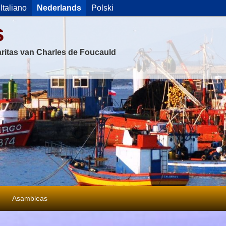
Italiano
Nederlands
Polski
s
ritas van Charles de Foucauld
Asambleas