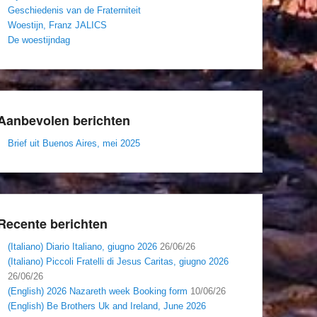
Geschiedenis van de Fraterniteit
Woestijn, Franz JALICS
De woestijndag
Aanbevolen berichten
Brief uit Buenos Aires, mei 2025
Recente berichten
(Italiano) Diario Italiano, giugno 2026
26/06/26
(Italiano) Piccoli Fratelli di Jesus Caritas, giugno 2026
26/06/26
(English) 2026 Nazareth week Booking form
10/06/26
(English) Be Brothers Uk and Ireland, June 2026