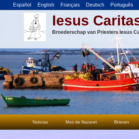
Español
English
Français
Deutsch
Português
Iesus Carita
Broederschap van Priesters Iesus Ca
Primair
Noticias
Mes de Nazaret
Brieven
menu