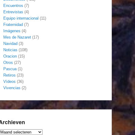
Encuentros
(7)
Entrevistas
(4)
Equipo internacional
(11)
Fraternidad
(7)
Imágenes
(4)
Mes de Nazaret
(17)
Navidad
(3)
Noticias
(108)
Oracion
(15)
Otros
(27)
Pascua
(1)
Retiros
(23)
Vídeos
(36)
Vivencias
(2)
Archieven
Archieven