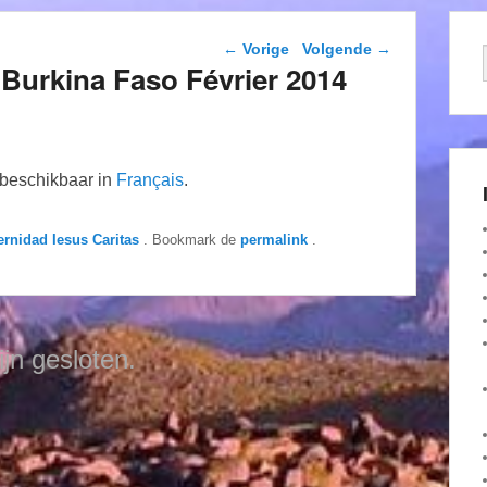
Berichtnavigatie
←
Vorige
Volgende
→
é Burkina Faso Février 2014
n beschikbaar in
Français
.
ernidad Iesus Caritas
. Bookmark de
permalink
.
ijn gesloten.