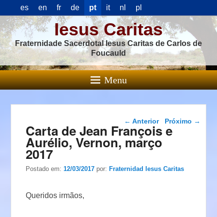
es
en
fr
de
pt
it
nl
pl
Iesus Caritas
Fraternidade Sacerdotal Iesus Caritas de Carlos de
Foucauld
Menu
Navegação das
←
Anterior
Próximo
→
Carta de Jean François e
postagens
Aurélio, Vernon, março
2017
Postado em:
12/03/2017
por:
Fraternidad Iesus Caritas
Queridos irmãos,