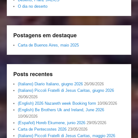
O dia no deserto
Postagens em destaque
Carta de Buenos Aires, maio 2025
Posts recentes
(Italiano) Diario Italiano, giugno 2026
26/06/2026
(Italiano) Piccoli Fratelli di Jesus Caritas, giugno 2026
26/06/2026
(English) 2026 Nazareth week Booking form
10/06/2026
(English) Be Brothers Uk and Ireland, June 2026
10/06/2026
(Español) Horeb Ekumene, junio 2026
29/05/2026
Carta de Pentecostes 2026
23/05/2026
(Italiano) Piccoli Fratelli di Jesus Caritas, maggio 2026