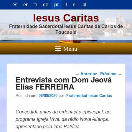
es
en
fr
de
pt
it
nl
pl
Iesus Caritas
Fraternidade Sacerdotal Iesus Caritas de Carlos de
Foucauld
Menu
Navegação das
←
Anterior
Próximo
→
Entrevista com Dom Jeová
postagens
Elías FERREIRA
Postado em:
06/09/2020
por:
Fraternidad Iesus Caritas
Concedida antes da ordenação episcopal, ao
programa Igreja Viva, da rádio Nova Aliança,
apresentado pela Irmã Patrícia.