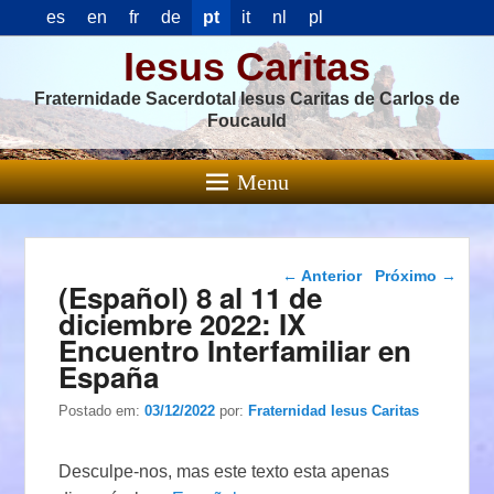
es
en
fr
de
pt
it
nl
pl
Iesus Caritas
Fraternidade Sacerdotal Iesus Caritas de Carlos de
Foucauld
Menu
Navegação das
←
Anterior
Próximo
→
(Español) 8 al 11 de
postagens
diciembre 2022: IX
Encuentro Interfamiliar en
España
Postado em:
03/12/2022
por:
Fraternidad Iesus Caritas
Desculpe-nos, mas este texto esta apenas