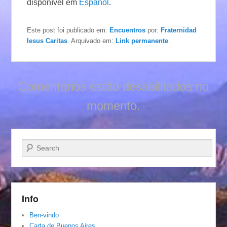
disponível em
Español
.
Este post foi publicado em:
Encuentros
por:
Fraternidad
Iesus Caritas
. Arquivado em:
Link permanente
.
Comentários estão desabilitados no
momento.
Pesquisar…
Info
Ben-vindo
Carta de Buenos Aires