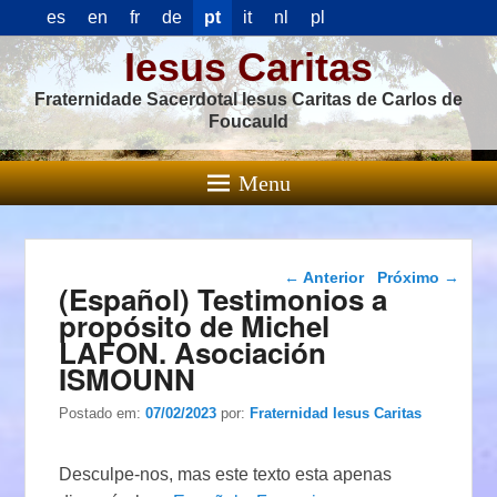
es
en
fr
de
pt
it
nl
pl
Iesus Caritas
Fraternidade Sacerdotal Iesus Caritas de Carlos de
Foucauld
Menu
Navegação das
←
Anterior
Próximo
→
(Español) Testimonios a
postagens
propósito de Michel
LAFON. Asociación
ISMOUNN
Postado em:
07/02/2023
por:
Fraternidad Iesus Caritas
Desculpe-nos, mas este texto esta apenas