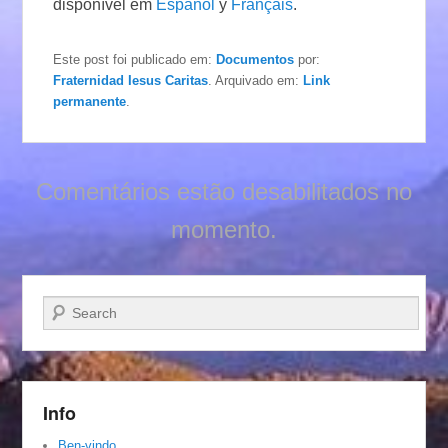
disponível em
Español
y
Français
.
Este post foi publicado em:
Documentos
por:
Fraternidad Iesus Caritas
. Arquivado em:
Link
permanente
.
Comentários estão desabilitados no
momento.
Pesquisar…
Info
Ben-vindo