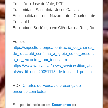
Frei Inácio José do Vale, FCF
Fraternidade Sacerdotal Jesus Cáritas
Espiritualidade de Nazaré de Charles de
Foucauld
Educador e Sociólogo em Ciências da Religião
Fontes:
https://snpcultura.org/canonizacao_de_charles_
de_foucauld_confirma_a_igreja_como_presenc
a_de_encontro_com_todos.html
https://www.vatican.va/news_services/liturgy/sai
nts/ns_lit_doc_20051113_de-foucauld_po.html
PDF:
Charles de Foucauld presença de
encontro com todos
Este post foi publicado em:
Documentos
por: