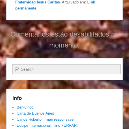
Fraternidad Iesus Caritas
. Arquivado em:
Link
permanente
.
Comentários estão desabilitados no
momento.
Pesquisar…
Info
Ben-vindo
Carta de Buenos Aires
Carlos Roberto, irmâo responsável
Equipe Internacional. Tino FERRARI