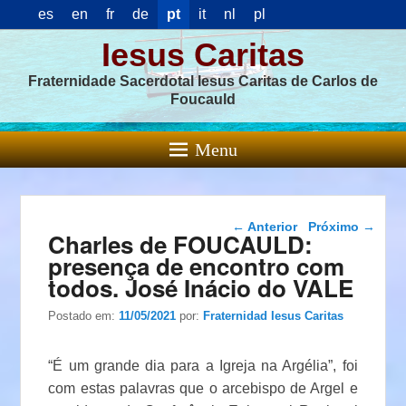
es
en
fr
de
pt
it
nl
pl
Iesus Caritas
Fraternidade Sacerdotal Iesus Caritas de Carlos de
Foucauld
Menu
Navegação das
←
Anterior
Próximo
→
Charles de FOUCAULD:
postagens
presença de encontro com
todos. José Inácio do VALE
Postado em:
11/05/2021
por:
Fraternidad Iesus Caritas
“É um grande dia para a Igreja na Argélia”, foi
com estas palavras que o arcebispo de Argel e