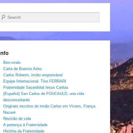
Pesquisar…
Info
Ben-vindo
Carta de Buenos Aires
Carlos Roberto, irmâo responsável
Equipe Internacional. Tino FERRARI
Fraternidade Sacerdotal Iesus Caritas
(Español) San Carlos de FOUCAULD, una vida
desconcertante
Originais escritos do irmão Carlos em Viviers, França
Nazaré
Revisão de vida
A pertença á Fraternidade
História da Fraternidade