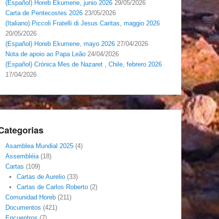
(Español) Horeb Ekumene, junio 2026
29/05/2026
Carta de Pentecostes 2026
23/05/2026
(Italiano) Piccoli Fratelli di Jesus Caritas, maggio 2026
20/05/2026
(Español) Horeb Ekumene, mayo 2026
27/04/2026
Nota de apoio ao Papa Leão
24/04/2026
(Español) Crónica Mes de Nazaret , Chile, febrero 2026
17/04/2026
Categorias
Asamblea Mundial 2025
(4)
Assembléia
(18)
Cartas
(109)
Cartas de Aurelio
(33)
Cartas de Carlos Roberto
(2)
Comunidad Horeb
(211)
Documentos
(421)
Encuentros
(7)