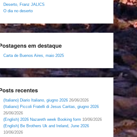
Deserto, Franz JALICS
O dia no deserto
Postagens em destaque
Carta de Buenos Aires, maio 2025
Posts recentes
(Italiano) Diario Italiano, giugno 2026
26/06/2026
(Italiano) Piccoli Fratelli di Jesus Caritas, giugno 2026
26/06/2026
(English) 2026 Nazareth week Booking form
10/06/2026
(English) Be Brothers Uk and Ireland, June 2026
10/06/2026