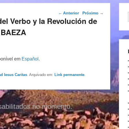
Navegação das
←
Anterior
Próximo
→
postagens
el Verbo y la Revolución de
Z BAEZA
ponível em
Español
.
ad Iesus Caritas
. Arquivado em:
Link permanente
.
sabilitados no momento.