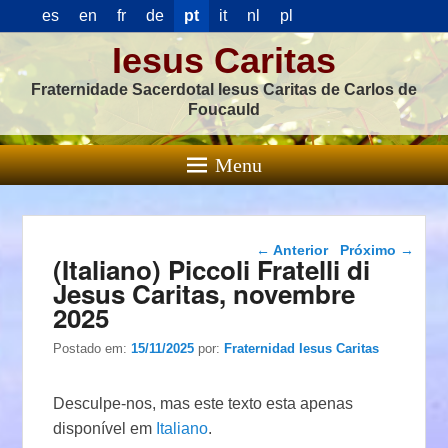
es
en
fr
de
pt
it
nl
pl
Iesus Caritas
Fraternidade Sacerdotal Iesus Caritas de Carlos de
Foucauld
Menu
Navegação das
←
Anterior
Próximo
→
(Italiano) Piccoli Fratelli di
postagens
Jesus Caritas, novembre
2025
Postado em:
15/11/2025
por:
Fraternidad Iesus Caritas
Desculpe-nos, mas este texto esta apenas
disponível em
Italiano
.