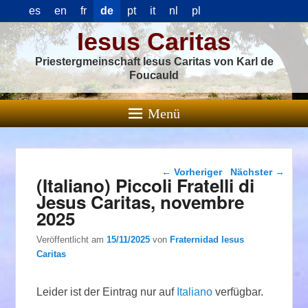
es
en
fr
de
pt
it
nl
pl
Iesus Caritas
Priestergmeinschaft Iesus Caritas von Karl de
Foucauld
Menü
Beitragsnavigation
←
Vorheriger
Nächster
→
(Italiano) Piccoli Fratelli di
Jesus Caritas, novembre
2025
Veröffentlicht am
15/11/2025
von
Fraternidad Iesus
Caritas
Leider ist der Eintrag nur auf
Italiano
verfügbar.