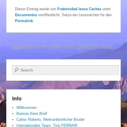
Dieser Eintrag wurde von
Fraternidad Iesus Caritas
unter
Documentos
veröffentlicht. Setze ein Lesezeichen für den
Permalink
.
Die Kommentare sind geschlossen.
Suchen
Info
Willkommen
Buenos Aires Brief
Carlos Roberto, Werlvantbortlicher Bruder
Internationales Team. Tino FERRARI