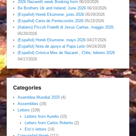
2026 Nazareth week Booking form
06/10/2026
Be Brothers Uk and Ireland, June 2026
06/10/2026
(Español) Horeb Ekumene, junio 2026
05/29/2026
(Español) Carta de Pentecostés 2026
05/23/2026
(Italiano) Piccoli Fratelli di Jesus Caritas, maggio 2026
05/20/2026
(Español) Horeb Ekumene, mayo 2026
04/27/2026
(Español) Nota de apoyo al Papa León
04/24/2026
(Español) Crónica Mes de Nazaret , Chile, febrero 2026
04/17/2026
Categories
Asamblea Mundial 2025
(4)
Assemblies
(18)
Letters
(109)
Letters from Aurelio
(33)
Letters from Carlos Roberto
(2)
Eric's letters
(14)
Comunidad Horeb
(211)