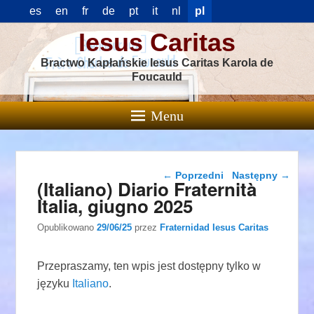
es
en
fr
de
pt
it
nl
pl
Iesus Caritas
Bractwo Kapłańskie Iesus Caritas Karola de
Foucauld
Menu
Nawigacja wpisu
←
Poprzedni
Następny
→
(Italiano) Diario Fraternità
Italia, giugno 2025
Opublikowano
29/06/25
przez
Fraternidad Iesus Caritas
Przepraszamy, ten wpis jest dostępny tylko w
języku
Italiano
.