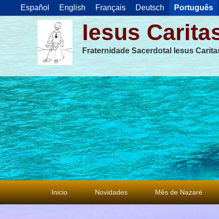
Español
English
Français
Deutsch
Português
Iesus Carita
Fraternidade Sacerdotal Iesus Carit
Menu
Inicio
Novidades
Mês de Nazaré
principal