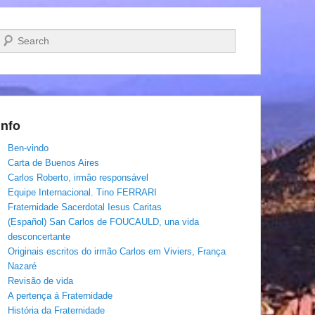
Pesquisar…
Info
Ben-vindo
Carta de Buenos Aires
Carlos Roberto, irmâo responsável
Equipe Internacional. Tino FERRARI
Fraternidade Sacerdotal Iesus Caritas
(Español) San Carlos de FOUCAULD, una vida
desconcertante
Originais escritos do irmão Carlos em Viviers, França
Nazaré
Revisão de vida
A pertença á Fraternidade
História da Fraternidade