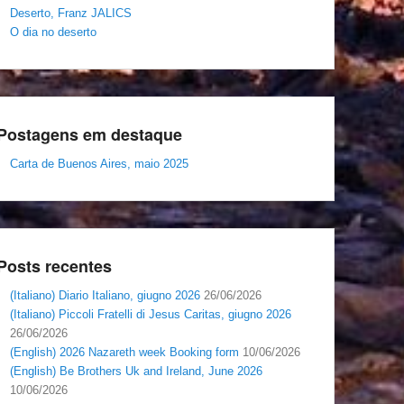
Deserto, Franz JALICS
O dia no deserto
Postagens em destaque
Carta de Buenos Aires, maio 2025
Posts recentes
(Italiano) Diario Italiano, giugno 2026
26/06/2026
(Italiano) Piccoli Fratelli di Jesus Caritas, giugno 2026
26/06/2026
(English) 2026 Nazareth week Booking form
10/06/2026
(English) Be Brothers Uk and Ireland, June 2026
10/06/2026