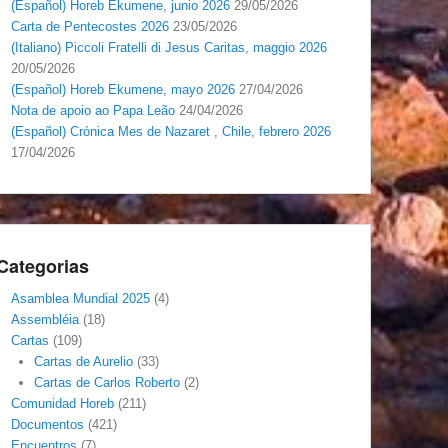
(Español) Horeb Ekumene, junio 2026
29/05/2026
Carta de Pentecostes 2026
23/05/2026
(Italiano) Piccoli Fratelli di Jesus Caritas, maggio 2026
20/05/2026
(Español) Horeb Ekumene, mayo 2026
27/04/2026
Nota de apoio ao Papa Leão
24/04/2026
(Español) Crónica Mes de Nazaret , Chile, febrero 2026
17/04/2026
Categorias
Asamblea Mundial 2025
(4)
Assembléia
(18)
Cartas
(109)
Cartas de Aurelio
(33)
Cartas de Carlos Roberto
(2)
Comunidad Horeb
(211)
Documentos
(421)
Encuentros
(7)