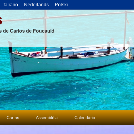
Italiano
Nederlands
Polski
s
as de Carlos de Foucauld
Cartas
Assembléia
Calendário