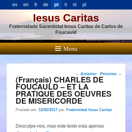
es
en
fr
de
pt
it
nl
pl
Iesus Caritas
Fraternidade Sacerdotal Iesus Caritas de Carlos de
Foucauld
Menu
Navegação das
←
Anterior
Próximo
→
(Français) CHARLES DE
postagens
FOUCAULD – ET LA
PRATIQUE DES OEUVRES
DE MISERICORDE
Postado em:
12/02/2017
por:
Fraternidad Iesus Caritas
Desculpe-nos, mas este texto esta apenas