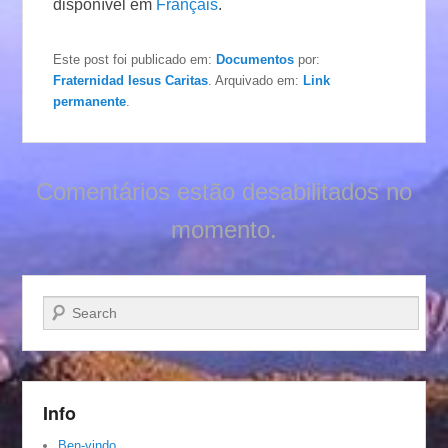
disponível em
Français
.
Este post foi publicado em:
Documentos
por:
Fraternidad Iesus Caritas
. Arquivado em:
Link
permanente
.
Comentários estão desabilitados no
momento.
Pesquisar…
Info
Ben-vindo