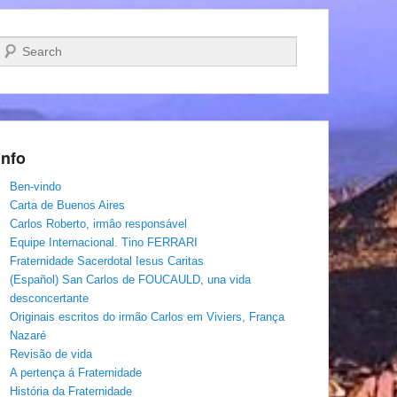
Pesquisar…
Info
Ben-vindo
Carta de Buenos Aires
Carlos Roberto, irmâo responsável
Equipe Internacional. Tino FERRARI
Fraternidade Sacerdotal Iesus Caritas
(Español) San Carlos de FOUCAULD, una vida
desconcertante
Originais escritos do irmão Carlos em Viviers, França
Nazaré
Revisão de vida
A pertença á Fraternidade
História da Fraternidade