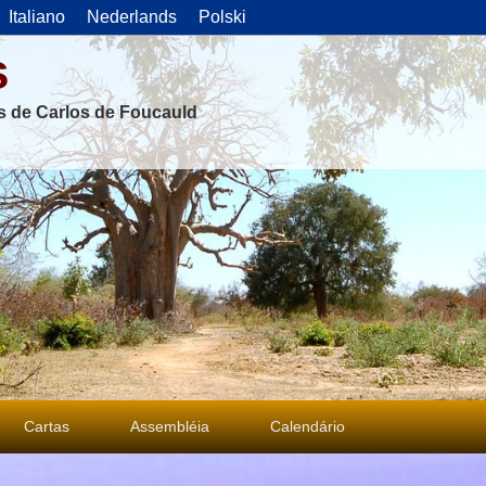
Italiano
Nederlands
Polski
s
as de Carlos de Foucauld
Cartas
Assembléia
Calendário