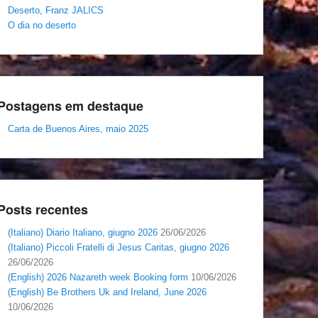
Deserto, Franz JALICS
O dia no deserto
Postagens em destaque
Carta de Buenos Aires, maio 2025
Posts recentes
(Italiano) Diario Italiano, giugno 2026
26/06/2026
(Italiano) Piccoli Fratelli di Jesus Caritas, giugno 2026
26/06/2026
(English) 2026 Nazareth week Booking form
10/06/2026
(English) Be Brothers Uk and Ireland, June 2026
10/06/2026