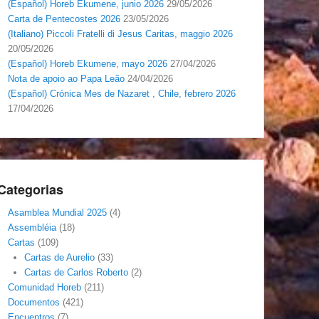
(Español) Horeb Ekumene, junio 2026
29/05/2026
Carta de Pentecostes 2026
23/05/2026
(Italiano) Piccoli Fratelli di Jesus Caritas, maggio 2026
20/05/2026
(Español) Horeb Ekumene, mayo 2026
27/04/2026
Nota de apoio ao Papa Leão
24/04/2026
(Español) Crónica Mes de Nazaret , Chile, febrero 2026
17/04/2026
Categorias
Asamblea Mundial 2025
(4)
Assembléia
(18)
Cartas
(109)
Cartas de Aurelio
(33)
Cartas de Carlos Roberto
(2)
Comunidad Horeb
(211)
Documentos
(421)
Encuentros
(7)