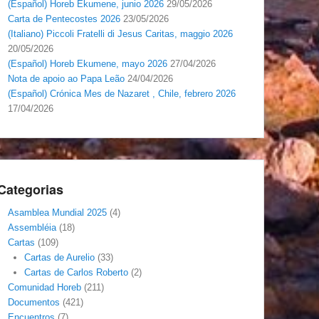
(Español) Horeb Ekumene, junio 2026
29/05/2026
Carta de Pentecostes 2026
23/05/2026
(Italiano) Piccoli Fratelli di Jesus Caritas, maggio 2026
20/05/2026
(Español) Horeb Ekumene, mayo 2026
27/04/2026
Nota de apoio ao Papa Leão
24/04/2026
(Español) Crónica Mes de Nazaret , Chile, febrero 2026
17/04/2026
Categorias
Asamblea Mundial 2025
(4)
Assembléia
(18)
Cartas
(109)
Cartas de Aurelio
(33)
Cartas de Carlos Roberto
(2)
Comunidad Horeb
(211)
Documentos
(421)
Encuentros
(7)