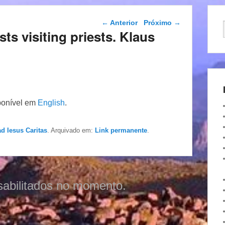
Navegação das
←
Anterior
Próximo
→
postagens
sts visiting priests. Klaus
ponível em
English
.
ad Iesus Caritas
. Arquivado em:
Link permanente
.
sabilitados no momento.