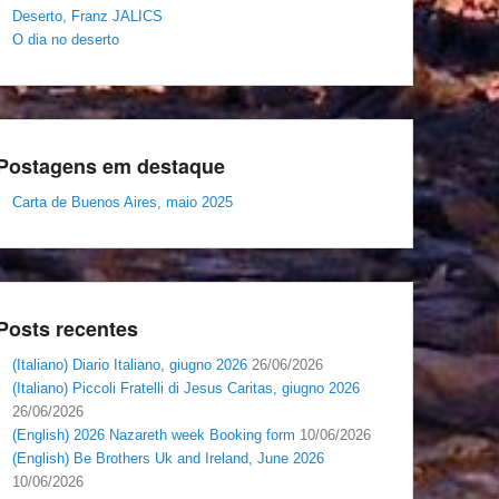
Deserto, Franz JALICS
O dia no deserto
Postagens em destaque
Carta de Buenos Aires, maio 2025
Posts recentes
(Italiano) Diario Italiano, giugno 2026
26/06/2026
(Italiano) Piccoli Fratelli di Jesus Caritas, giugno 2026
26/06/2026
(English) 2026 Nazareth week Booking form
10/06/2026
(English) Be Brothers Uk and Ireland, June 2026
10/06/2026