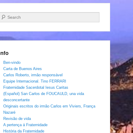
Pesquisar…
Info
Ben-vindo
Carta de Buenos Aires
Carlos Roberto, irmâo responsável
Equipe Internacional. Tino FERRARI
Fraternidade Sacerdotal Iesus Caritas
(Español) San Carlos de FOUCAULD, una vida
desconcertante
Originais escritos do irmão Carlos em Viviers, França
Nazaré
Revisão de vida
A pertença á Fraternidade
História da Fraternidade