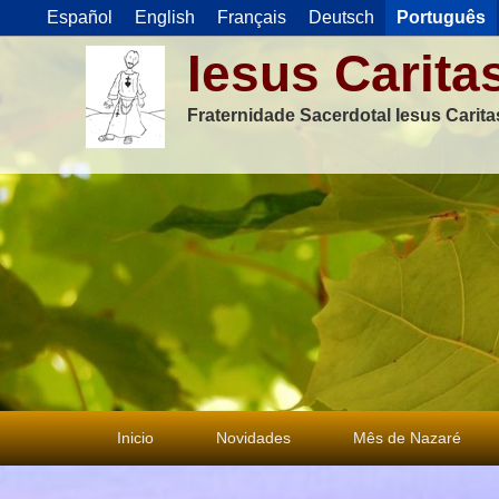
Español
English
Français
Deutsch
Português
Iesus Carita
Fraternidade Sacerdotal Iesus Carit
Menu
Inicio
Novidades
Mês de Nazaré
principal