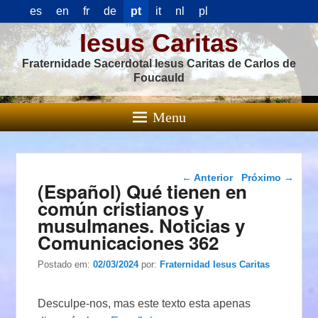
es
en
fr
de
pt
it
nl
pl
Iesus Caritas
Fraternidade Sacerdotal Iesus Caritas de Carlos de
Foucauld
Menu
Navegação das
←
Anterior
Próximo
→
(Español) Qué tienen en
postagens
común cristianos y
musulmanes. Noticias y
Comunicaciones 362
Postado em:
02/03/2024
por:
Fraternidad Iesus Caritas
Desculpe-nos, mas este texto esta apenas