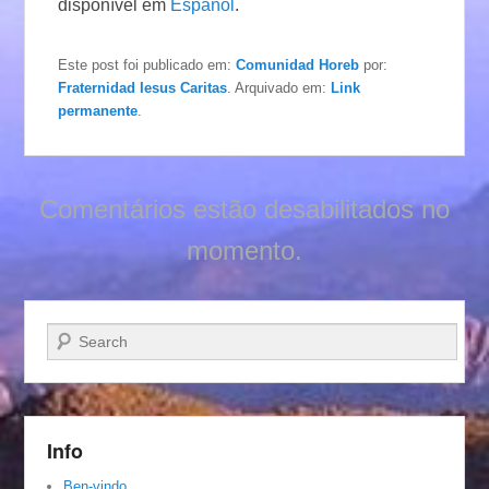
disponível em
Español
.
Este post foi publicado em:
Comunidad Horeb
por:
Fraternidad Iesus Caritas
. Arquivado em:
Link
permanente
.
Comentários estão desabilitados no
momento.
Pesquisar…
Info
Ben-vindo