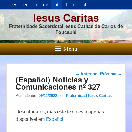
es
en
fr
de
pt
it
nl
pl
Iesus Caritas
Fraternidade Sacerdotal Iesus Caritas de Carlos de
Foucauld
Menu
Navegação das
←
Anterior
Próximo
→
(Español) Noticias y
postagens
Comunicaciones nº 327
Postado em:
09/11/2022
por:
Fraternidad Iesus Caritas
Desculpe-nos, mas este texto esta apenas
disponível em
Español
.