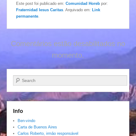
Este post foi publicado em:
Comunidad Horeb
por:
Fraternidad Iesus Caritas
. Arquivado em:
Link
permanente
.
Comentários estão desabilitados no
momento.
Pesquisar…
Info
Ben-vindo
Carta de Buenos Aires
Carlos Roberto, irmâo responsável