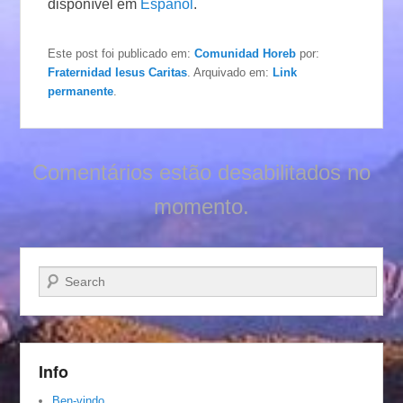
disponível em
Español
.
Este post foi publicado em:
Comunidad Horeb
por:
Fraternidad Iesus Caritas
. Arquivado em:
Link
permanente
.
Comentários estão desabilitados no
momento.
Pesquisar…
Info
Ben-vindo