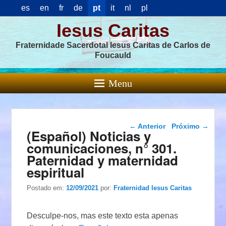
es
en
fr
de
pt
it
nl
pl
Iesus Caritas
Fraternidade Sacerdotal Iesus Caritas de Carlos de
Foucauld
Menu
Navegação das
←
Anterior
Próximo
→
(Español) Noticias y
postagens
comunicaciones, n° 301.
Paternidad y maternidad
espiritual
Postado em:
12/09/2021
por:
Fraternidad Iesus Caritas
Desculpe-nos, mas este texto esta apenas