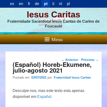
es
en
fr
de
pt
it
nl
pl
Iesus Caritas
Fraternidade Sacerdotal Iesus Caritas de Carlos de
Foucauld
Menu
Navegação das
←
Anterior
Próximo
→
(Español) Horeb-Ekumene,
postagens
julio-agosto 2021
Postado em:
03/07/2021
por:
Fraternidad Iesus Caritas
Desculpe-nos, mas este texto esta apenas
disponível em
Español
.