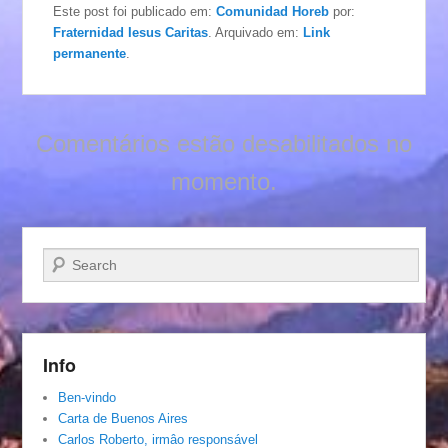
Este post foi publicado em:
Comunidad Horeb
por:
Fraternidad Iesus Caritas
. Arquivado em:
Link
permanente
.
Comentários estão desabilitados no
momento.
Pesquisar…
Info
Ben-vindo
Carta de Buenos Aires
Carlos Roberto, irmâo responsável