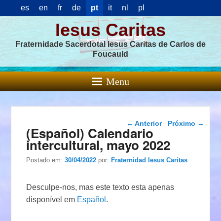
es
en
fr
de
pt
it
nl
pl
Iesus Caritas
Fraternidade Sacerdotal Iesus Caritas de Carlos de
Foucauld
Menu
Navegação das
←
Anterior
Próximo
→
(Español) Calendario
postagens
intercultural, mayo 2022
Postado em:
30/04/2022
por:
Fraternidad Iesus Caritas
Desculpe-nos, mas este texto esta apenas
disponível em
Español
.