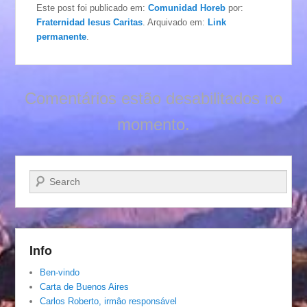
Este post foi publicado em:
Comunidad Horeb
por:
Fraternidad Iesus Caritas
. Arquivado em:
Link
permanente
.
Comentários estão desabilitados no
momento.
Pesquisar…
Info
Ben-vindo
Carta de Buenos Aires
Carlos Roberto, irmâo responsável