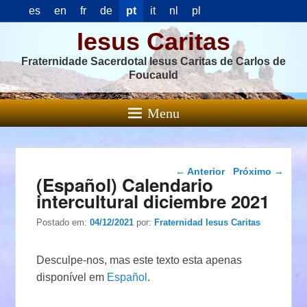
es
en
fr
de
pt
it
nl
pl
Iesus Caritas
Fraternidade Sacerdotal Iesus Caritas de Carlos de
Foucauld
Menu
Navegação das
←
Anterior
Próximo
→
(Español) Calendario
postagens
intercultural diciembre 2021
Postado em:
04/12/2021
por:
Fraternidad Iesus Caritas
Desculpe-nos, mas este texto esta apenas
disponível em
Español
.