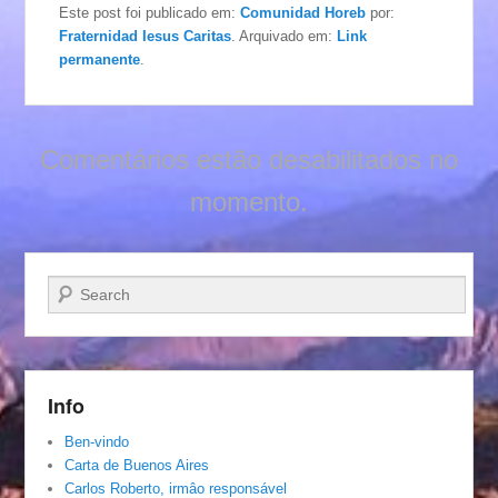
Este post foi publicado em:
Comunidad Horeb
por:
Fraternidad Iesus Caritas
. Arquivado em:
Link
permanente
.
Comentários estão desabilitados no
momento.
Pesquisar…
Info
Ben-vindo
Carta de Buenos Aires
Carlos Roberto, irmâo responsável