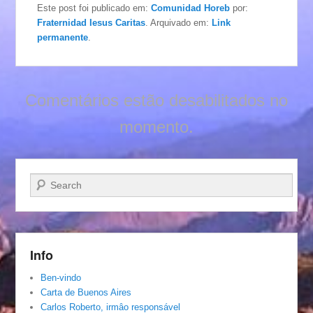
Este post foi publicado em:
Comunidad Horeb
por:
Fraternidad Iesus Caritas
. Arquivado em:
Link
permanente
.
Comentários estão desabilitados no
momento.
Pesquisar…
Info
Ben-vindo
Carta de Buenos Aires
Carlos Roberto, irmâo responsável