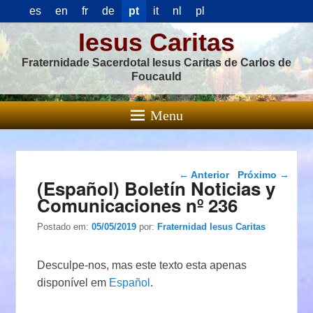
es
en
fr
de
pt
it
nl
pl
Iesus Caritas
Fraternidade Sacerdotal Iesus Caritas de Carlos de
Foucauld
Menu
Navegação das
←
Anterior
Próximo
→
(Español) Boletín Noticias y
postagens
Comunicaciones nº 236
Postado em:
05/05/2019
por:
Fraternidad Iesus Caritas
Desculpe-nos, mas este texto esta apenas
disponível em
Español
.