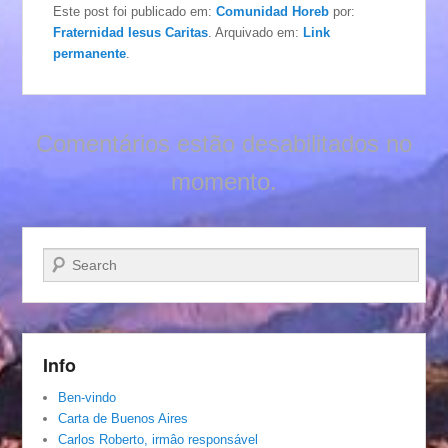
Este post foi publicado em:
Comunidad Horeb
por:
Fraternidad Iesus Caritas
. Arquivado em:
Link
permanente
.
Comentários estão desabilitados no
momento.
Pesquisar…
Info
Ben-vindo
Carta de Buenos Aires
Carlos Roberto, irmâo responsável