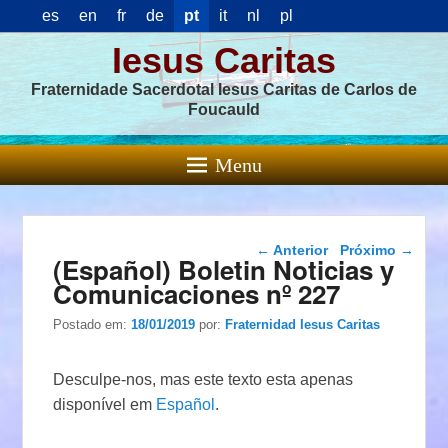
es
en
fr
de
pt
it
nl
pl
Iesus Caritas
Fraternidade Sacerdotal Iesus Caritas de Carlos de
Foucauld
Menu
Navegação das
←
Anterior
Próximo
→
(Español) Boletin Noticias y
postagens
Comunicaciones nº 227
Postado em:
18/01/2019
por:
Fraternidad Iesus Caritas
Desculpe-nos, mas este texto esta apenas
disponível em
Español
.