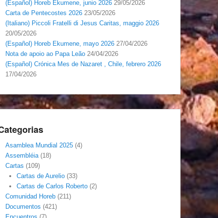
(Español) Horeb Ekumene, junio 2026
29/05/2026
Carta de Pentecostes 2026
23/05/2026
(Italiano) Piccoli Fratelli di Jesus Caritas, maggio 2026
20/05/2026
(Español) Horeb Ekumene, mayo 2026
27/04/2026
Nota de apoio ao Papa Leão
24/04/2026
(Español) Crónica Mes de Nazaret , Chile, febrero 2026
17/04/2026
Categorias
Asamblea Mundial 2025
(4)
Assembléia
(18)
Cartas
(109)
Cartas de Aurelio
(33)
Cartas de Carlos Roberto
(2)
Comunidad Horeb
(211)
Documentos
(421)
Encuentros
(7)