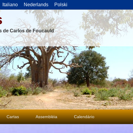
Italiano
Nederlands
Polski
s
as de Carlos de Foucauld
Cartas
Assembléia
Calendário