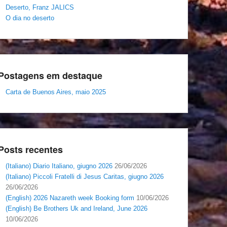
Deserto, Franz JALICS
O dia no deserto
Postagens em destaque
Carta de Buenos Aires, maio 2025
Posts recentes
(Italiano) Diario Italiano, giugno 2026
26/06/2026
(Italiano) Piccoli Fratelli di Jesus Caritas, giugno 2026
26/06/2026
(English) 2026 Nazareth week Booking form
10/06/2026
(English) Be Brothers Uk and Ireland, June 2026
10/06/2026