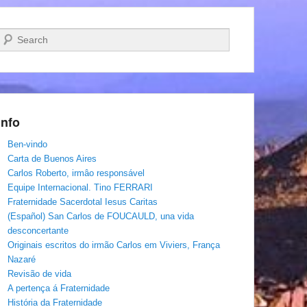
Pesquisar…
Info
Ben-vindo
Carta de Buenos Aires
Carlos Roberto, irmâo responsável
Equipe Internacional. Tino FERRARI
Fraternidade Sacerdotal Iesus Caritas
(Español) San Carlos de FOUCAULD, una vida
desconcertante
Originais escritos do irmão Carlos em Viviers, França
Nazaré
Revisão de vida
A pertença á Fraternidade
História da Fraternidade