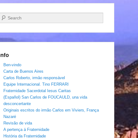
Pesquisar…
Info
Ben-vindo
Carta de Buenos Aires
Carlos Roberto, irmâo responsável
Equipe Internacional. Tino FERRARI
Fraternidade Sacerdotal Iesus Caritas
(Español) San Carlos de FOUCAULD, una vida
desconcertante
Originais escritos do irmão Carlos em Viviers, França
Nazaré
Revisão de vida
A pertença á Fraternidade
História da Fraternidade