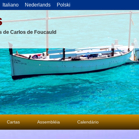
Italiano
Nederlands
Polski
s
as de Carlos de Foucauld
Cartas
Assembléia
Calendário