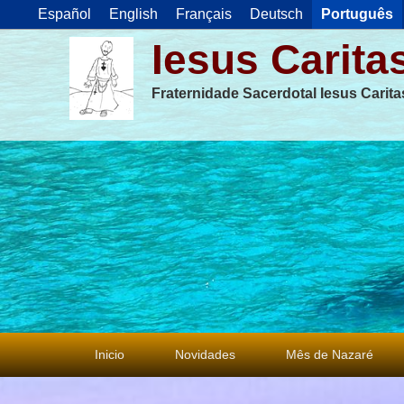
Español
English
Français
Deutsch
Português
Iesus Carita
Fraternidade Sacerdotal Iesus Carit
Menu
Inicio
Novidades
Mês de Nazaré
principal