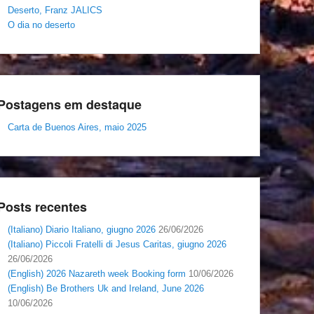
Deserto, Franz JALICS
O dia no deserto
Postagens em destaque
Carta de Buenos Aires, maio 2025
Posts recentes
(Italiano) Diario Italiano, giugno 2026
26/06/2026
(Italiano) Piccoli Fratelli di Jesus Caritas, giugno 2026
26/06/2026
(English) 2026 Nazareth week Booking form
10/06/2026
(English) Be Brothers Uk and Ireland, June 2026
10/06/2026