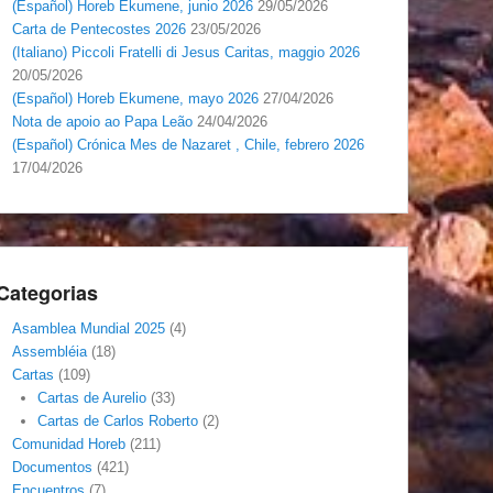
(Español) Horeb Ekumene, junio 2026
29/05/2026
Carta de Pentecostes 2026
23/05/2026
(Italiano) Piccoli Fratelli di Jesus Caritas, maggio 2026
20/05/2026
(Español) Horeb Ekumene, mayo 2026
27/04/2026
Nota de apoio ao Papa Leão
24/04/2026
(Español) Crónica Mes de Nazaret , Chile, febrero 2026
17/04/2026
Categorias
Asamblea Mundial 2025
(4)
Assembléia
(18)
Cartas
(109)
Cartas de Aurelio
(33)
Cartas de Carlos Roberto
(2)
Comunidad Horeb
(211)
Documentos
(421)
Encuentros
(7)