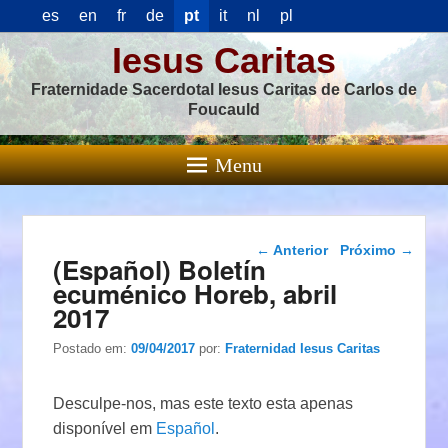
es
en
fr
de
pt
it
nl
pl
Iesus Caritas
Fraternidade Sacerdotal Iesus Caritas de Carlos de
Foucauld
Menu
Navegação das
←
Anterior
Próximo
→
(Español) Boletín
postagens
ecuménico Horeb, abril
2017
Postado em:
09/04/2017
por:
Fraternidad Iesus Caritas
Desculpe-nos, mas este texto esta apenas
disponível em
Español
.