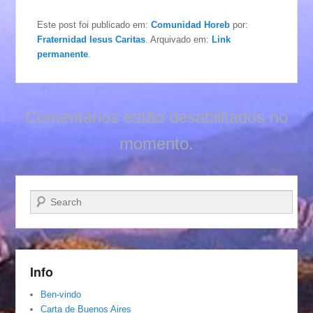
Este post foi publicado em:
Comunidad Horeb
por:
Fraternidad Iesus Caritas
. Arquivado em:
Link
permanente
.
Comentários estão desabilitados no
momento.
Pesquisar…
Info
Ben-vindo
Carta de Buenos Aires