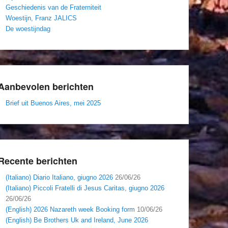
Geschiedenis van de Fraterniteit
Woestijn, Franz JALICS
De woestijndag
Aanbevolen berichten
Brief uit Buenos Aires, mei 2025
Recente berichten
(Italiano) Diario Italiano, giugno 2026
26/06/26
(Italiano) Piccoli Fratelli di Jesus Caritas, giugno 2026
26/06/26
(English) 2026 Nazareth week Booking form
10/06/26
(English) Be Brothers Uk and Ireland, June 2026