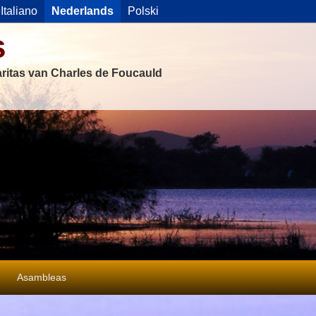
Italiano
Nederlands
Polski
s
ritas van Charles de Foucauld
Asambleas