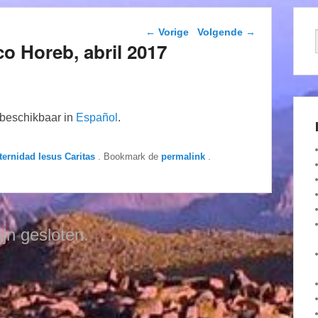
Berichtnavigatie
←
Vorige
Volgende
→
o Horeb, abril 2017
n beschikbaar in
Español
.
ternidad Iesus Caritas
. Bookmark de
permalink
.
ijn gesloten.