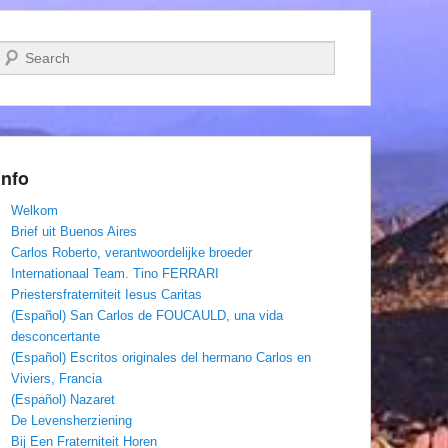
Zoeken
Info
Welkom
Brief uit Buenos Aires
Carlos Roberto, verantwoordelijke broeder
Internationaal Team. Tino FERRARI
Priestersfraterniteit Iesus Caritas
(Español) San Carlos de FOUCAULD, una vida
desconcertante
(Español) Escritos originales del hermano Carlos en
Viviers, Francia
(Español) Nazaret
De Levensherziening
Bij Een Fraterniteit Horen