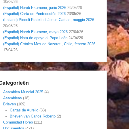
10/06/26
(Español) Horeb Ekumene, junio 2026
29/05/26
(Español) Carta de Pentecostés 2026
23/05/26
(Italiano) Piccoli Fratelli di Jesus Caritas, maggio 2026
20/05/26
(Español) Horeb Ekumene, mayo 2026
27/04/26
(Español) Nota de apoyo al Papa León
24/04/26
(Español) Crónica Mes de Nazaret , Chile, febrero 2026
17/04/26
Categorieën
Asamblea Mundial 2025
(4)
Asambleas
(18)
Brieven
(109)
Cartas de Aurelio
(33)
Brieven van Carlos Roberto
(2)
Comunidad Horeb
(211)
Documentos
(421)