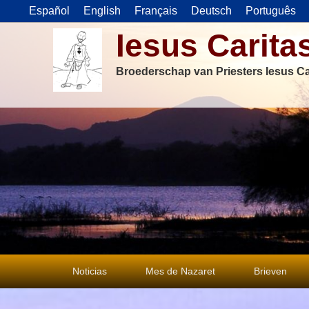
Español
English
Français
Deutsch
Português
Iesus Carita
Broederschap van Priesters Iesus Ca
Primair
Noticias
Mes de Nazaret
Brieven
menu