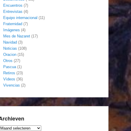
Encuentros
(7)
Entrevistas
(4)
Equipo internacional
(11)
Fraternidad
(7)
Imágenes
(4)
Mes de Nazaret
(17)
Navidad
(3)
Noticias
(108)
Oracion
(15)
Otros
(27)
Pascua
(1)
Retiros
(23)
Vídeos
(36)
Vivencias
(2)
Archieven
Archieven