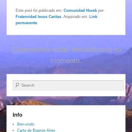
Este post foi publicado em:
Comunidad Horeb
por:
Fraternidad Iesus Caritas
. Arquivado em:
Link
permanente
.
Comentários estão desabilitados no
momento.
Pesquisar…
Info
Ben-vindo
Carta de Buenos Aires