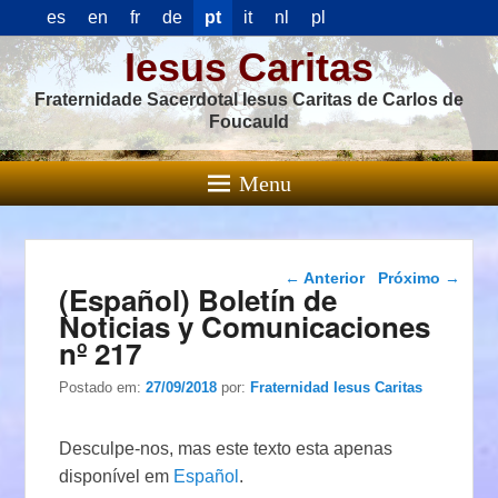
es
en
fr
de
pt
it
nl
pl
Iesus Caritas
Fraternidade Sacerdotal Iesus Caritas de Carlos de
Foucauld
Menu
Navegação das
←
Anterior
Próximo
→
(Español) Boletín de
postagens
Noticias y Comunicaciones
nº 217
Postado em:
27/09/2018
por:
Fraternidad Iesus Caritas
Desculpe-nos, mas este texto esta apenas
disponível em
Español
.