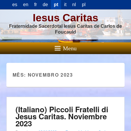
es
en
fr
de
pt
it
nl
pl
Iesus Caritas
Fraternidade Sacerdotal Iesus Caritas de Carlos de
Foucauld
Menu
MÊS:
NOVEMBRO 2023
(Italiano) Piccoli Fratelli di
Jesus Caritas. Noviembre
2023