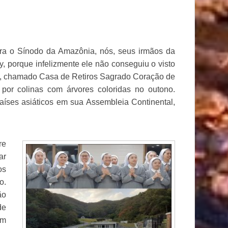
ra o Sínodo da Amazônia, nós, seus irmãos da
, porque infelizmente ele não conseguiu o visto
mo, chamado Casa de Retiros Sagrado Coração de
 por colinas com árvores coloridas no outono.
íses asiáticos em sua Assembleia Continental,
re
ar
os
o.
ão
de
om