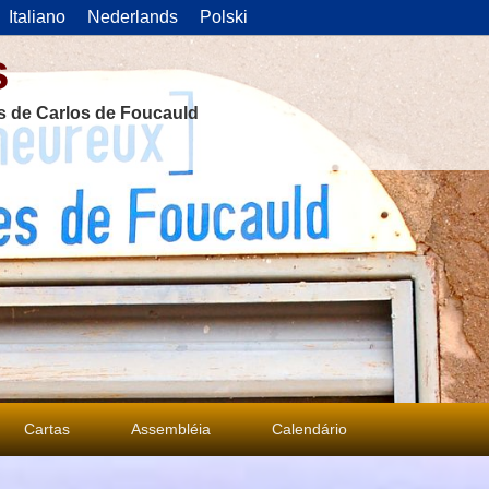
Italiano
Nederlands
Polski
s
as de Carlos de Foucauld
Cartas
Assembléia
Calendário