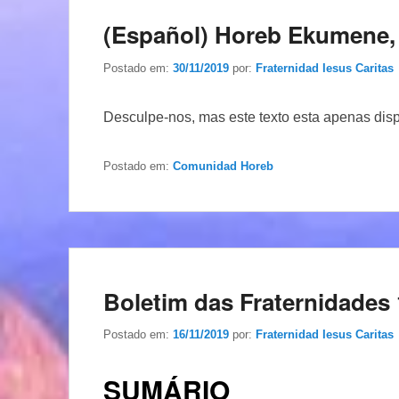
(Español) Horeb Ekumene,
Postado em:
30/11/2019
por:
Fraternidad Iesus Caritas
Desculpe-nos, mas este texto esta apenas dis
Postado em:
Comunidad Horeb
Boletim das Fraternidades 
Postado em:
16/11/2019
por:
Fraternidad Iesus Caritas
SUMÁRIO