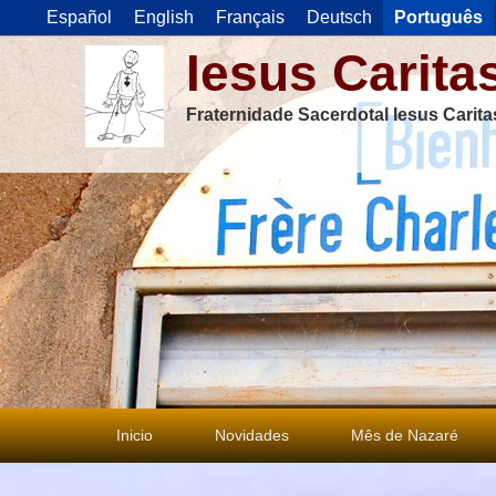
Español
English
Français
Deutsch
Português
Iesus Carita
Fraternidade Sacerdotal Iesus Carit
Menu
Inicio
Novidades
Mês de Nazaré
principal