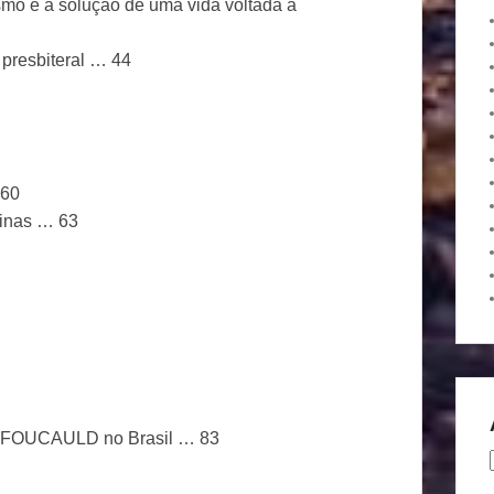
vismo e a solução de uma vida voltada à
 presbiteral … 44
 60
pinas … 63
E FOUCAULD no Brasil … 83