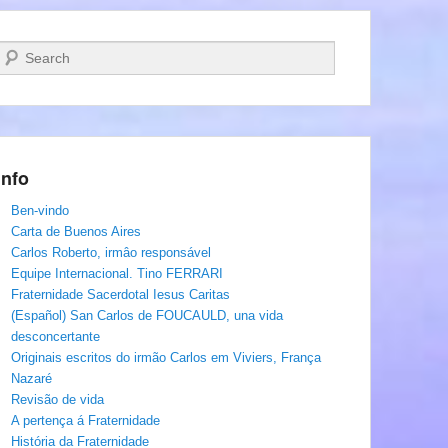
Pesquisar…
Info
Ben-vindo
Carta de Buenos Aires
Carlos Roberto, irmâo responsável
Equipe Internacional. Tino FERRARI
Fraternidade Sacerdotal Iesus Caritas
(Español) San Carlos de FOUCAULD, una vida
desconcertante
Originais escritos do irmão Carlos em Viviers, França
Nazaré
Revisão de vida
A pertença á Fraternidade
História da Fraternidade