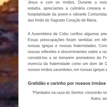
Jesus e com os irmãos. Durante a nos
estadia, apreciamos a culinária coreana e
hospitalidade da jovem e vibrante Comunida
das Irmãs do Sagrado Coração de Maria.
A Assembleia de Cebu confiou algumas preo
Essas preocupações foram sentidas em trê
nossas igrejas e nossas fraternidades. Con
nossas reflexões e discernimentos sobre a re
convidá-los a se tornarem promotores da Fr
vivencia da fraternidade como um dom de D
nossos irmãos sacerdotes, em nossas igrejas
Gratidão e carinho por nossos irmãos
“Plantados na casa do Senhor, crescerão n
frutos, s