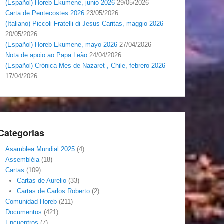
(Español) Horeb Ekumene, junio 2026
29/05/2026
Carta de Pentecostes 2026
23/05/2026
(Italiano) Piccoli Fratelli di Jesus Caritas, maggio 2026
20/05/2026
(Español) Horeb Ekumene, mayo 2026
27/04/2026
Nota de apoio ao Papa Leão
24/04/2026
(Español) Crónica Mes de Nazaret , Chile, febrero 2026
17/04/2026
Categorias
Asamblea Mundial 2025
(4)
Assembléia
(18)
Cartas
(109)
Cartas de Aurelio
(33)
Cartas de Carlos Roberto
(2)
Comunidad Horeb
(211)
Documentos
(421)
Encuentros
(7)