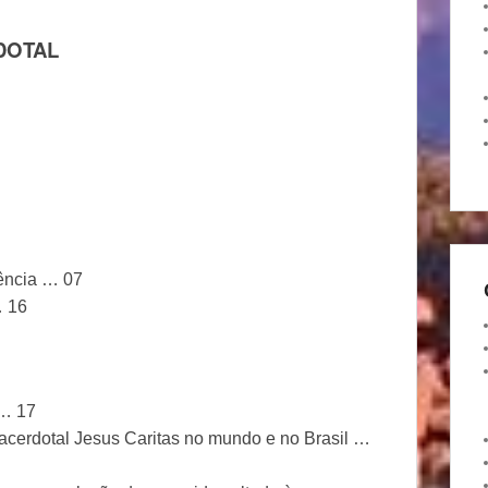
DOTAL
vência … 07
… 16
 … 17
Sacerdotal Jesus Caritas no mundo e no Brasil …