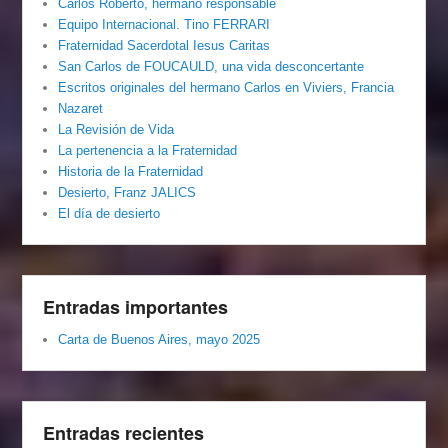
Carlos Roberto, hermano responsable
Equipo Internacional. Tino FERRARI
Fraternidad Sacerdotal Iesus Caritas
San Carlos de FOUCAULD, una vida desconcertante
Escritos originales del hermano Carlos en Viviers, Francia
Nazaret
La Revisión de Vida
La pertenencia a la Fraternidad
Historia de la Fraternidad
Desierto, Franz JALICS
El día de desierto
Entradas importantes
Carta de Buenos Aires, mayo 2025
Entradas recientes