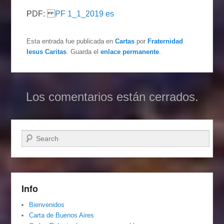
PDF:
PF 1_1_2019 es
Esta entrada fue publicada en
Cartas
por
Fraternidad
Iesus Caritas
. Guarda el
enlace permanente
.
Los comentarios están cerrados.
Buscar
Info
Bienvenidos
Carta de Buenos Aires