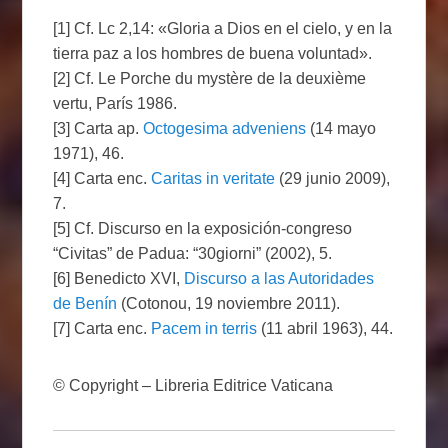
[1] Cf. Lc 2,14: «Gloria a Dios en el cielo, y en la
tierra paz a los hombres de buena voluntad».
[2] Cf. Le Porche du mystère de la deuxième
vertu, París 1986.
[3] Carta ap.
Octogesima adveniens
(14 mayo
1971), 46.
[4] Carta enc.
Caritas in veritate
(29 junio 2009),
7.
[5] Cf. Discurso en la exposición-congreso
“Civitas” de Padua: “30giorni” (2002), 5.
[6] Benedicto XVI,
Discurso a las Autoridades
de Benín
(Cotonou, 19 noviembre 2011).
[7] Carta enc.
Pacem in terris
(11 abril 1963), 44.
© Copyright – Libreria Editrice Vaticana