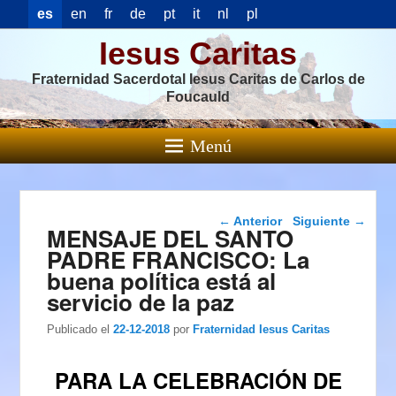
es
en
fr
de
pt
it
nl
pl
Iesus Caritas
Fraternidad Sacerdotal Iesus Caritas de Carlos de
Foucauld
Menú
Navegación de
←
Anterior
Siguiente
→
MENSAJE DEL SANTO
entradas
PADRE FRANCISCO: La
buena política está al
servicio de la paz
Publicado el
22-12-2018
por
Fraternidad Iesus Caritas
PARA LA CELEBRACIÓN DE