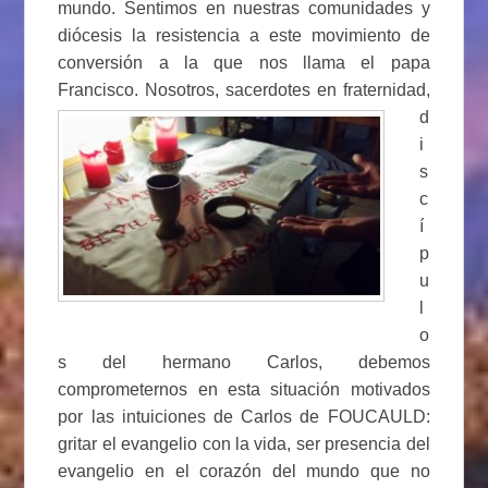
mundo. Sentimos en nuestras comunidades y
diócesis la resistencia a este movimiento de
conversión a la que nos llama el papa
Francisco. Nosotros, sacerdotes en fraternidad,
d
i
s
c
í
p
u
l
o
s del hermano Carlos, debemos
comprometernos en esta situación motivados
por las intuiciones de Carlos de FOUCAULD:
gritar el evangelio con la vida, ser presencia del
evangelio en el corazón del mundo que no