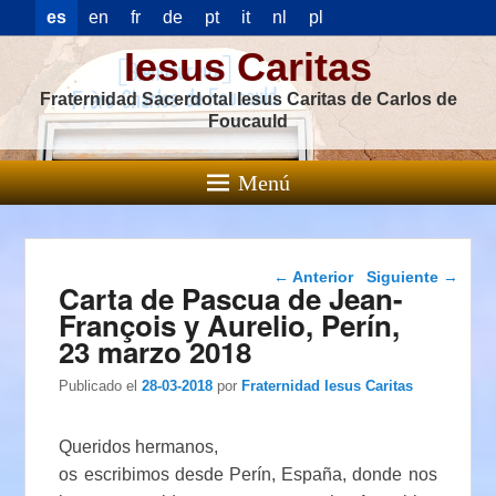
es
en
fr
de
pt
it
nl
pl
Iesus Caritas
Fraternidad Sacerdotal Iesus Caritas de Carlos de
Foucauld
Menú
Navegación de
←
Anterior
Siguiente
→
Carta de Pascua de Jean-
entradas
François y Aurelio, Perín,
23 marzo 2018
Publicado el
28-03-2018
por
Fraternidad Iesus Caritas
Queridos hermanos,
os escribimos desde Perín, España, donde nos