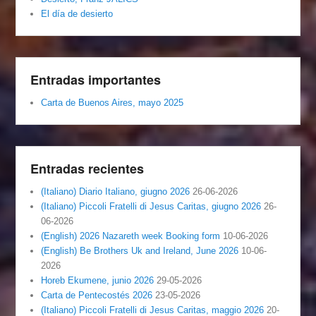
El día de desierto
Entradas importantes
Carta de Buenos Aires, mayo 2025
Entradas recientes
(Italiano) Diario Italiano, giugno 2026
26-06-2026
(Italiano) Piccoli Fratelli di Jesus Caritas, giugno 2026
26-
06-2026
(English) 2026 Nazareth week Booking form
10-06-2026
(English) Be Brothers Uk and Ireland, June 2026
10-06-
2026
Horeb Ekumene, junio 2026
29-05-2026
Carta de Pentecostés 2026
23-05-2026
(Italiano) Piccoli Fratelli di Jesus Caritas, maggio 2026
20-