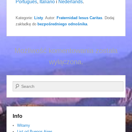
Português
,
Italiano
i
Nederlands
.
Kategorie:
Listy
. Autor:
Fraternidad Iesus Caritas
. Dodaj
zakładkę do
bezpośredniego odnośnika
.
Możliwość komentowania została
wyłączona.
Szukaj
Info
Witamy
List od Buenos Aires