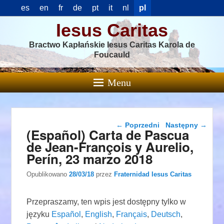
es
en
fr
de
pt
it
nl
pl
Iesus Caritas
Bractwo Kapłańskie Iesus Caritas Karola de
Foucauld
Menu
Nawigacja wpisu
←
Poprzedni
Następny
→
(Español) Carta de Pascua
de Jean-François y Aurelio,
Perín, 23 marzo 2018
Opublikowano
28/03/18
przez
Fraternidad Iesus Caritas
Przepraszamy, ten wpis jest dostępny tylko w
języku
Español
,
English
,
Français
,
Deutsch
,