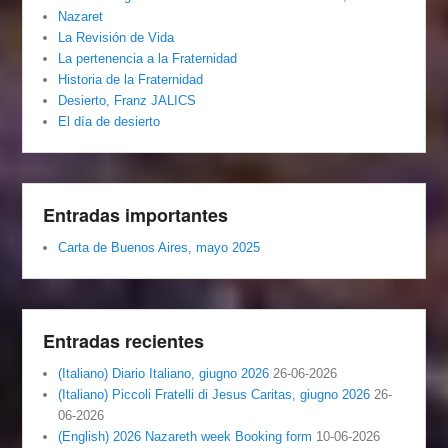
Nazaret
La Revisión de Vida
La pertenencia a la Fraternidad
Historia de la Fraternidad
Desierto, Franz JALICS
El día de desierto
Entradas importantes
Carta de Buenos Aires, mayo 2025
Entradas recientes
(Italiano) Diario Italiano, giugno 2026
26-06-2026
(Italiano) Piccoli Fratelli di Jesus Caritas, giugno 2026
26-
06-2026
(English) 2026 Nazareth week Booking form
10-06-2026