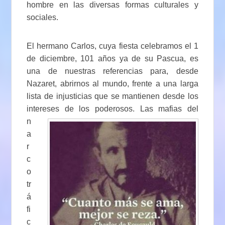
hombre en las diversas formas culturales y
sociales.
El hermano Carlos, cuya fiesta celebramos el 1
de diciembre, 101 años ya de su Pascua, es
una de nuestras referencias para, desde
Nazaret, abrirnos al mundo, frente a una larga
lista de injusticias que se mantienen desde los
intereses de los poderosos. Las mafias del
n
a
r
c
o
tr
á
fi
c