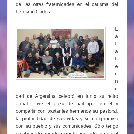
de las otras fraternidades en el carisma del
hermano Carlos.
L
a
fr
a
t
e
r
n
i
dad de Argentina celebró en junio su retiro
anual. Tuve el gozo de participar en él y
compartir con bastantes hermanos su pastoral,
la profundidad de sus vidas y su compromiso
con su pueblo y sus comunidades. Sólo tengo
palabras de agradecimiento por todo lo que el