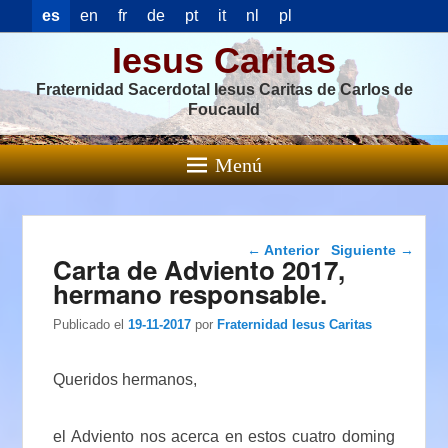
es
en
fr
de
pt
it
nl
pl
Iesus Caritas
Fraternidad Sacerdotal Iesus Caritas de Carlos de
Foucauld
Menú
Navegación de
←
Anterior
Siguiente
→
Carta de Adviento 2017,
entradas
hermano responsable.
Publicado el
19-11-2017
por
Fraternidad Iesus Caritas
Queridos hermanos,
el Adviento nos acerca en estos cuatro doming