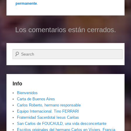
permanente
.
Los comentarios están cerrados.
Buscar
Info
Bienvenidos
Carta de Buenos Aires
Carlos Roberto, hermano responsable
Equipo Internacional. Tino FERRARI
Fraternidad Sacerdotal Iesus Caritas
San Carlos de FOUCAULD, una vida desconcertante
Escritos originales del hermano Carlos en Viviers, Francia