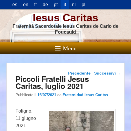
es
en
fr
de
pt
it
nl
pl
Iesus Caritas
Fraternitá Sacerdotale Iesus Caritas de Carlo de
Foucauld
Menu
Navigazione articolo
←
Precedente
Successivi
→
Piccoli Fratelli Jesus
Caritas, luglio 2021
Pubblicato il
15/07/2021
da
Fraternidad Iesus Caritas
Foligno,
11 giugno
2021